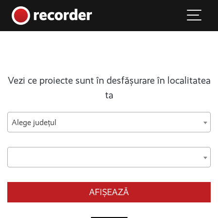
Main Navigation
Skip to content
Vezi ce proiecte sunt în desfășurare în localitatea
ta
Alege județul
AFIȘEAZĂ