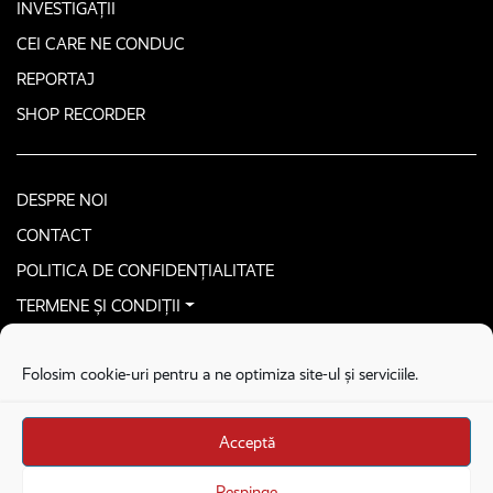
INVESTIGAȚII
CEI CARE NE CONDUC
REPORTAJ
SHOP RECORDER
DESPRE NOI
CONTACT
POLITICA DE CONFIDENȚIALITATE
TERMENE ȘI CONDIȚII
CONTACTEAZĂ-NE SECURIZAT
Folosim cookie-uri pentru a ne optimiza site-ul și serviciile.
COPYRIGHT © 2026. ALL RIGHTS RESERVED
proudly developed by
Homemade guys
Acceptă
proudly developed by
Stega creative
Brandul Recorder e operat de Asociația Recorder Community, sub licența SC
Respinge