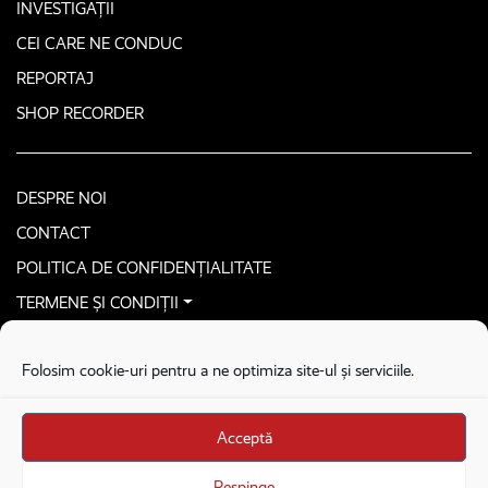
INVESTIGAȚII
CEI CARE NE CONDUC
REPORTAJ
SHOP RECORDER
DESPRE NOI
CONTACT
POLITICA DE CONFIDENȚIALITATE
TERMENE ȘI CONDIȚII
CONTACTEAZĂ-NE SECURIZAT
Folosim cookie-uri pentru a ne optimiza site-ul și serviciile.
COPYRIGHT © 2026. ALL RIGHTS RESERVED
proudly developed by
Homemade guys
Acceptă
proudly developed by
Stega creative
Brandul Recorder e operat de Asociația Recorder Community, sub licența SC
Respinge