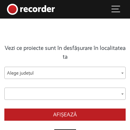
Main Navigation
Skip to content
Vezi ce proiecte sunt în desfășurare în localitatea
ta
Alege județul
AFIȘEAZĂ