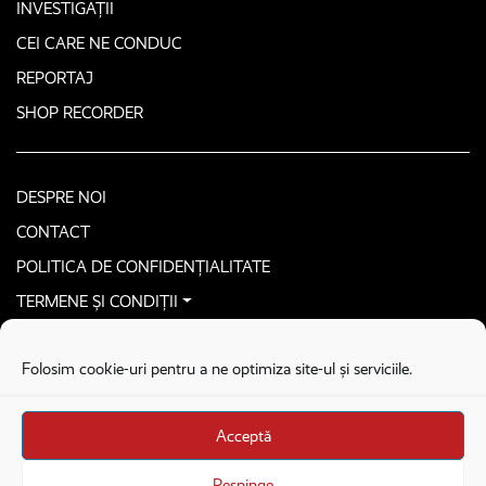
INVESTIGAȚII
CEI CARE NE CONDUC
REPORTAJ
SHOP RECORDER
DESPRE NOI
CONTACT
POLITICA DE CONFIDENȚIALITATE
TERMENE ȘI CONDIȚII
CONTACTEAZĂ-NE SECURIZAT
Folosim cookie-uri pentru a ne optimiza site-ul și serviciile.
COPYRIGHT © 2026. ALL RIGHTS RESERVED
proudly developed by
Homemade guys
Acceptă
proudly developed by
Stega creative
Brandul Recorder e operat de Asociația Recorder Community, sub licența SC
Respinge