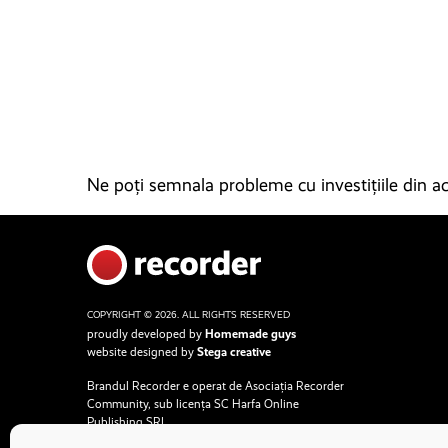
Ne poți semnala probleme cu investițiile din ace
COPYRIGHT © 2026. ALL RIGHTS RESERVED
proudly developed by
Homemade guys
website designed by
Stega creative
Brandul Recorder e operat de Asociația Recorder
Community, sub licența SC Harfa Online
Publishing SRL.