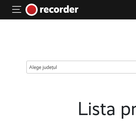
Main Navigation
Skip to content
Alege județul
Lista pr