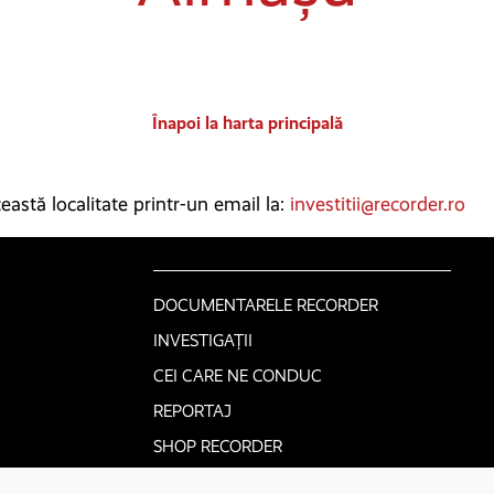
Înapoi la harta principală
astă localitate printr-un email la:
investitii@recorder.ro
DOCUMENTARELE RECORDER
INVESTIGAȚII
CEI CARE NE CONDUC
REPORTAJ
SHOP RECORDER