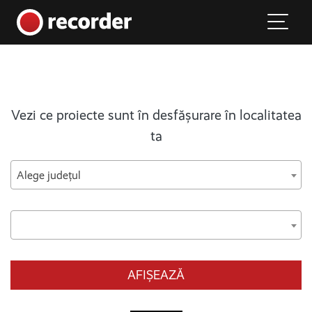
Main Navigation
Skip to content
Vezi ce proiecte sunt în desfășurare în localitatea
ta
Alege județul
AFIȘEAZĂ