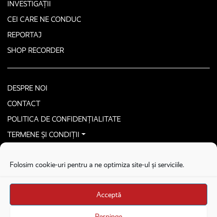
INVESTIGAȚII
CEI CARE NE CONDUC
REPORTAJ
SHOP RECORDER
DESPRE NOI
CONTACT
POLITICA DE CONFIDENȚIALITATE
TERMENE ȘI CONDIȚII
CONTACTEAZĂ-NE SECURIZAT
Folosim cookie-uri pentru a ne optimiza site-ul și serviciile.
COPYRIGHT © 2026. ALL RIGHTS RESERVED
proudly developed by
Homemade guys
Acceptă
proudly developed by
Stega creative
Brandul Recorder e operat de Asociația Recorder Community, sub licența SC
Respinge