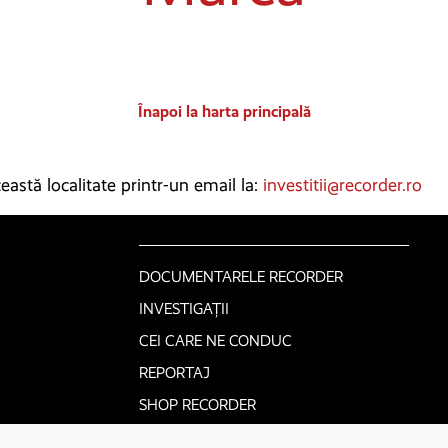
Înapoi la harta principală
astă localitate printr-un email la:
investitii@recorder.ro
DOCUMENTARELE RECORDER
INVESTIGAȚII
CEI CARE NE CONDUC
REPORTAJ
SHOP RECORDER