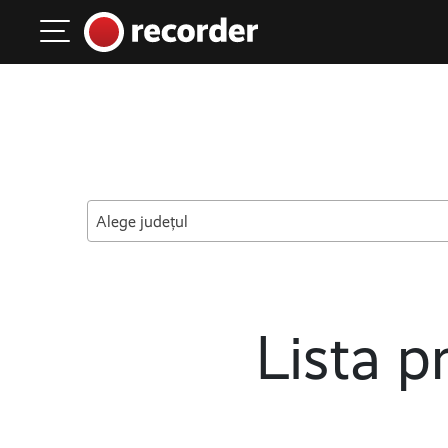
Main Navigation
Skip to content
Alege județul
Lista pr