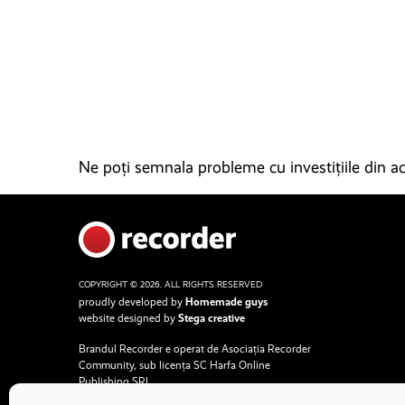
Ne poți semnala probleme cu investițiile din ace
COPYRIGHT © 2026. ALL RIGHTS RESERVED
proudly developed by
Homemade guys
website designed by
Stega creative
Brandul Recorder e operat de Asociația Recorder
Community, sub licența SC Harfa Online
Publishing SRL.