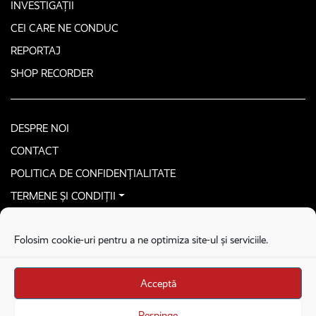
INVESTIGAȚII
CEI CARE NE CONDUC
REPORTAJ
SHOP RECORDER
DESPRE NOI
CONTACT
POLITICA DE CONFIDENȚIALITATE
TERMENE ȘI CONDIȚII
CONTACTEAZĂ-NE SECURIZAT
Folosim cookie-uri pentru a ne optimiza site-ul și serviciile.
COPYRIGHT © 2026. ALL RIGHTS RESERVED
proudly developed by
Homemade guys
Acceptă
proudly developed by
Stega creative
Brandul Recorder e operat de Asociația Recorder Community, sub licența SC
Respinge