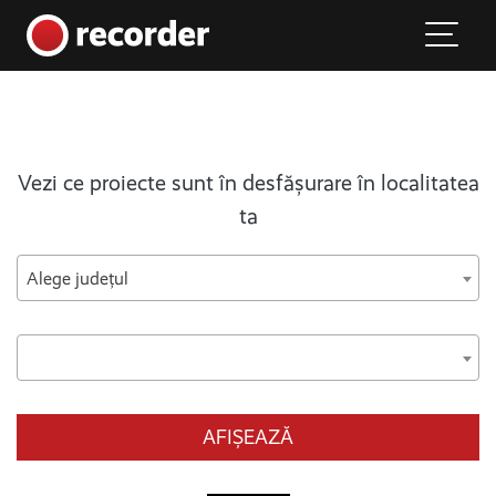
Main Navigation
Skip to content
Vezi ce proiecte sunt în desfășurare în localitatea
ta
Alege județul
AFIȘEAZĂ