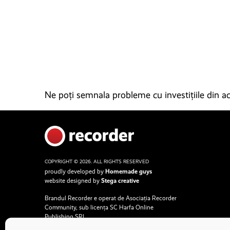
Ne poți semnala probleme cu investițiile din ace
COPYRIGHT © 2026. ALL RIGHTS RESERVED
proudly developed by
Homemade guys
website designed by
Stega creative
Brandul Recorder e operat de Asociația Recorder
Community, sub licența SC Harfa Online
Publishing SRL.