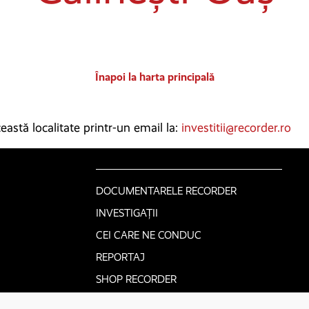
Înapoi la harta principală
astă localitate printr-un email la:
investitii@recorder.ro
DOCUMENTARELE RECORDER
INVESTIGAȚII
CEI CARE NE CONDUC
REPORTAJ
SHOP RECORDER