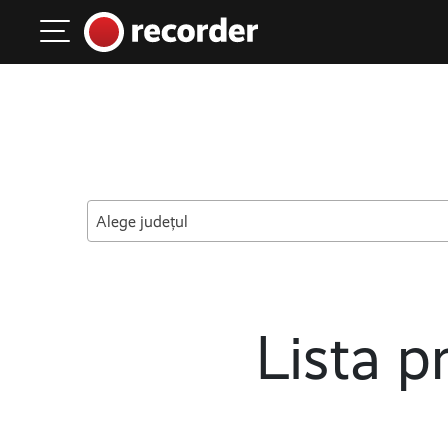
Main Navigation
Skip to content
Alege județul
Lista pr