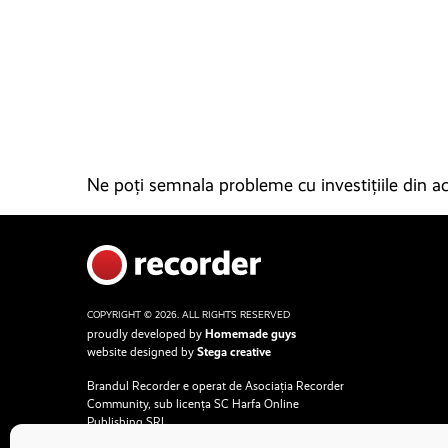
Ne poți semnala probleme cu investițiile din ace
COPYRIGHT © 2026. ALL RIGHTS RESERVED
proudly developed by
Homemade guys
website designed by
Stega creative
Brandul Recorder e operat de Asociația Recorder
Community, sub licența SC Harfa Online
Publishing SRL.