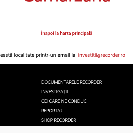
Înapoi la harta principală
astă localitate printr-un email la:
investitii@recorder.ro
DOCUMENTARELE RECORDER
INVESTIGAȚII
CEI CARE NE CONDUC
REPORTAJ
SHOP RECORDER