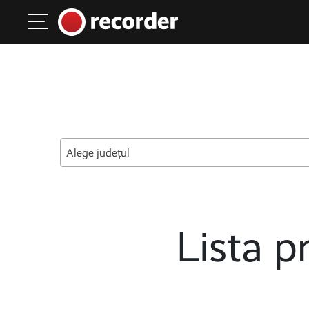
Main Navigation
Skip to content
Alege județul
Lista pr