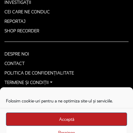
INVESTIGAȚII
CEI CARE NE CONDUC
REPORTAJ
SHOP RECORDER
DESPRE NOI
CONTACT
POLITICA DE CONFIDENȚIALITATE
TERMENE ȘI CONDIȚII
CONTACTEAZĂ-NE SECURIZAT
Folosim cookie-uri pentru a ne optimiza site-ul și serviciile.
COPYRIGHT © 2026. ALL RIGHTS RESERVED
proudly developed by
Homemade guys
Acceptă
proudly developed by
Stega creative
Brandul Recorder e operat de Asociația Recorder Community, sub licența SC
Respinge