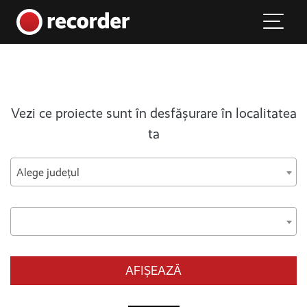
Main Navigation
Skip to content
Vezi ce proiecte sunt în desfășurare în localitatea
ta
Alege județul
AFIȘEAZĂ