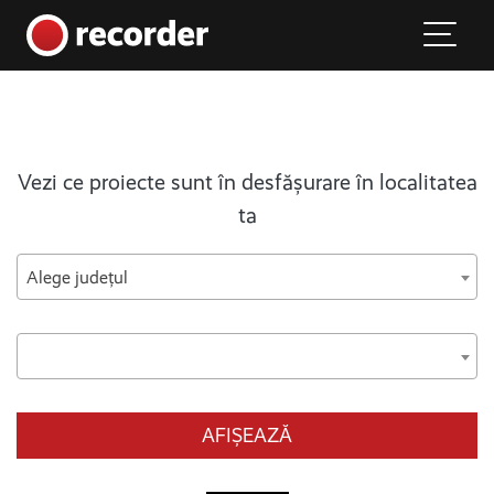
Main Navigation
Skip to content
Vezi ce proiecte sunt în desfășurare în localitatea
ta
Alege județul
AFIȘEAZĂ