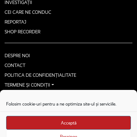
INVESTIGAȚII
CEI CARE NE CONDUC
REPORTAJ
SHOP RECORDER
DESPRE NOI
CONTACT
POLITICA DE CONFIDENȚIALITATE
TERMENE ȘI CONDIȚII
CONTACTEAZĂ-NE SECURIZAT
Folosim cookie-uri pentru a ne optimiza site-ul și serviciile.
COPYRIGHT © 2026. ALL RIGHTS RESERVED
proudly developed by
Homemade guys
Acceptă
proudly developed by
Stega creative
Brandul Recorder e operat de Asociația Recorder Community, sub licența SC
Respinge