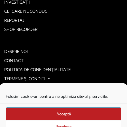
INVESTIGAȚII
CEI CARE NE CONDUC
REPORTAJ
SHOP RECORDER
DESPRE NOI
CONTACT
POLITICA DE CONFIDENȚIALITATE
TERMENE ȘI CONDIȚII
CONTACTEAZĂ-NE SECURIZAT
Folosim cookie-uri pentru a ne optimiza site-ul și serviciile.
COPYRIGHT © 2026. ALL RIGHTS RESERVED
proudly developed by
Homemade guys
Acceptă
proudly developed by
Stega creative
Brandul Recorder e operat de Asociația Recorder Community, sub licența SC
Respinge