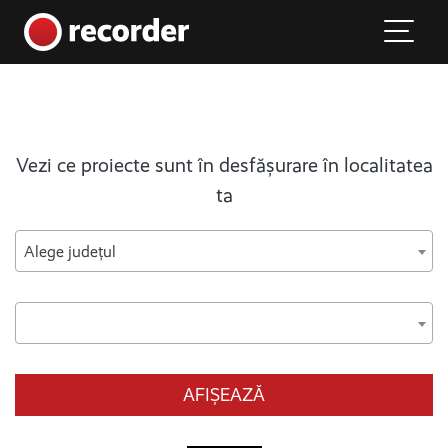
Main Navigation
Skip to content
Vezi ce proiecte sunt în desfășurare în localitatea
ta
Alege județul
AFIȘEAZĂ