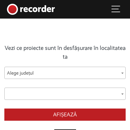
Main Navigation
Skip to content
Vezi ce proiecte sunt în desfășurare în localitatea
ta
Alege județul
AFIȘEAZĂ