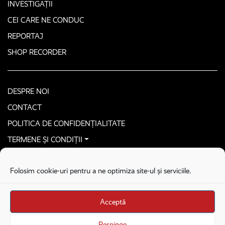
INVESTIGAȚII
CEI CARE NE CONDUC
REPORTAJ
SHOP RECORDER
DESPRE NOI
CONTACT
POLITICA DE CONFIDENȚIALITATE
TERMENE ȘI CONDIȚII
CONTACTEAZĂ-NE SECURIZAT
Folosim cookie-uri pentru a ne optimiza site-ul și serviciile.
COPYRIGHT © 2026. ALL RIGHTS RESERVED
proudly developed by
Homemade guys
Acceptă
proudly developed by
Stega creative
Brandul Recorder e operat de Asociația Recorder Community, sub licența SC
Respinge