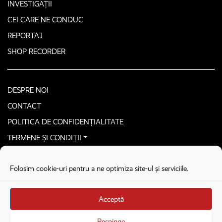
INVESTIGAȚII
CEI CARE NE CONDUC
REPORTAJ
SHOP RECORDER
DESPRE NOI
CONTACT
POLITICA DE CONFIDENȚIALITATE
TERMENE ȘI CONDIȚII
CONTACTEAZĂ-NE SECURIZAT
Folosim cookie-uri pentru a ne optimiza site-ul și serviciile.
COPYRIGHT © 2026. ALL RIGHTS RESERVED
proudly developed by
Homemade guys
Acceptă
proudly developed by
Stega creative
Brandul Recorder e operat de Asociația Recorder Community, sub licența SC
Respinge