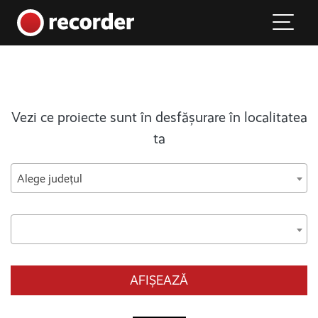
Main Navigation
Skip to content
Vezi ce proiecte sunt în desfășurare în localitatea
ta
Alege județul
AFIȘEAZĂ