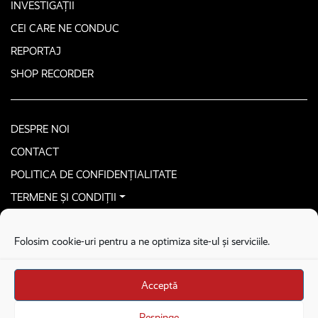
INVESTIGAȚII
CEI CARE NE CONDUC
REPORTAJ
SHOP RECORDER
DESPRE NOI
CONTACT
POLITICA DE CONFIDENȚIALITATE
TERMENE ȘI CONDIȚII
CONTACTEAZĂ-NE SECURIZAT
Folosim cookie-uri pentru a ne optimiza site-ul și serviciile.
COPYRIGHT © 2026. ALL RIGHTS RESERVED
proudly developed by
Homemade guys
Acceptă
proudly developed by
Stega creative
Brandul Recorder e operat de Asociația Recorder Community, sub licența SC
Respinge