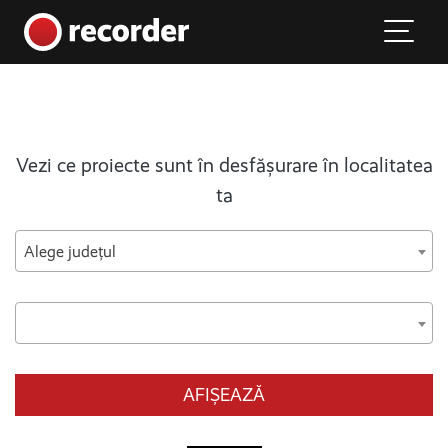
Main Navigation
Skip to content
Vezi ce proiecte sunt în desfășurare în localitatea
ta
Alege județul
AFIȘEAZĂ