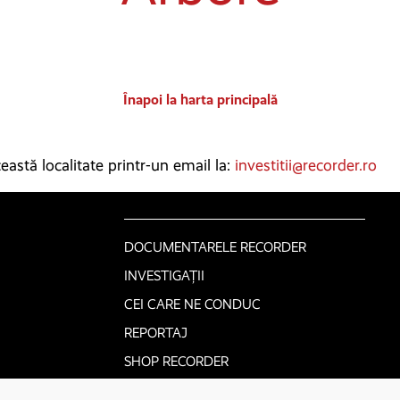
Înapoi la harta principală
astă localitate printr-un email la:
investitii@recorder.ro
DOCUMENTARELE RECORDER
INVESTIGAȚII
CEI CARE NE CONDUC
REPORTAJ
SHOP RECORDER