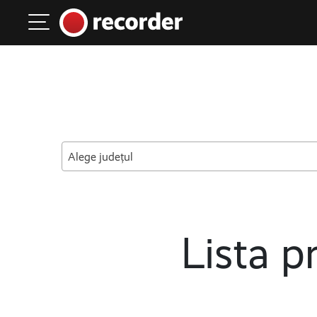
Main Navigation
Skip to content
Alege județul
Lista pr