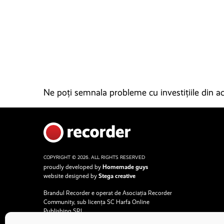
Ne poți semnala probleme cu investițiile din ace
COPYRIGHT © 2026. ALL RIGHTS RESERVED
proudly developed by
Homemade guys
website designed by
Stega creative
Brandul Recorder e operat de Asociația Recorder
Community, sub licența SC Harfa Online
Publishing SRL.