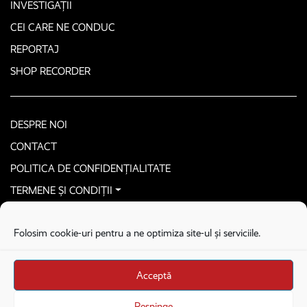
INVESTIGAȚII
CEI CARE NE CONDUC
REPORTAJ
SHOP RECORDER
DESPRE NOI
CONTACT
POLITICA DE CONFIDENȚIALITATE
TERMENE ȘI CONDIȚII
CONTACTEAZĂ-NE SECURIZAT
Folosim cookie-uri pentru a ne optimiza site-ul și serviciile.
COPYRIGHT © 2026. ALL RIGHTS RESERVED
proudly developed by
Homemade guys
Acceptă
proudly developed by
Stega creative
Brandul Recorder e operat de Asociația Recorder Community, sub licența SC
Respinge