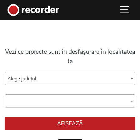
Main Navigation
Skip to content
Vezi ce proiecte sunt în desfășurare în localitatea
ta
Alege județul
AFIȘEAZĂ