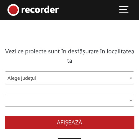
Main Navigation
Skip to content
Vezi ce proiecte sunt în desfășurare în localitatea
ta
Alege județul
AFIȘEAZĂ