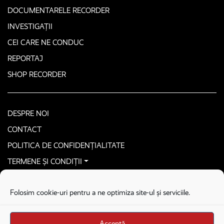
DOCUMENTARELE RECORDER
INVESTIGAȚII
CEI CARE NE CONDUC
REPORTAJ
SHOP RECORDER
DESPRE NOI
CONTACT
POLITICA DE CONFIDENȚIALITATE
TERMENE ȘI CONDIȚII
CONTACTEAZĂ-NE SECURIZAT
Folosim cookie-uri pentru a ne optimiza site-ul și serviciile.
COPYRIGHT © 2026. ALL RIGHTS RESERVED
proudly developed by
Homemade guys
Acceptă