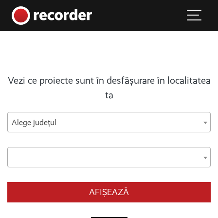
Main Navigation
Skip to content
Vezi ce proiecte sunt în desfășurare în localitatea
ta
Alege județul
AFIȘEAZĂ