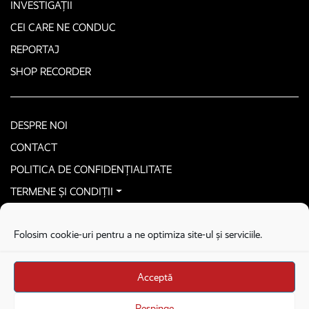
INVESTIGAȚII
CEI CARE NE CONDUC
REPORTAJ
SHOP RECORDER
DESPRE NOI
CONTACT
POLITICA DE CONFIDENȚIALITATE
TERMENE ȘI CONDIȚII
CONTACTEAZĂ-NE SECURIZAT
Folosim cookie-uri pentru a ne optimiza site-ul și serviciile.
COPYRIGHT © 2026. ALL RIGHTS RESERVED
proudly developed by
Homemade guys
Acceptă
proudly developed by
Stega creative
Brandul Recorder e operat de Asociația Recorder Community, sub licența SC
Respinge