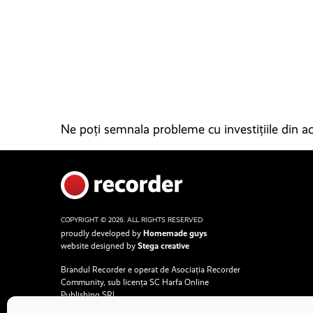
Ne poți semnala probleme cu investițiile din ace
COPYRIGHT © 2026. ALL RIGHTS RESERVED
proudly developed by
Homemade guys
website designed by
Stega creative
Brandul Recorder e operat de Asociația Recorder
Community, sub licența SC Harfa Online
Publishing SRL.