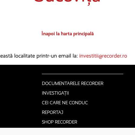
Înapoi la harta principală
astă localitate printr-un email la:
investitii@recorder.ro
DOCUMENTARELE RECORDER
INVESTIGAȚII
CEI CARE NE CONDUC
REPORTAJ
SHOP RECORDER