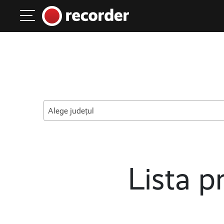
Main Navigation
Skip to content
Alege județul
Lista pr