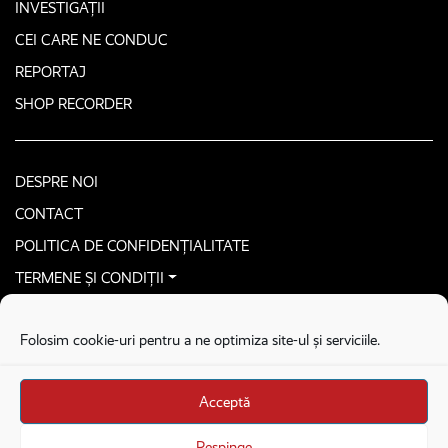
INVESTIGAȚII
CEI CARE NE CONDUC
REPORTAJ
SHOP RECORDER
DESPRE NOI
CONTACT
POLITICA DE CONFIDENȚIALITATE
TERMENE ȘI CONDIȚII
CONTACTEAZĂ-NE SECURIZAT
Folosim cookie-uri pentru a ne optimiza site-ul și serviciile.
COPYRIGHT © 2026. ALL RIGHTS RESERVED
proudly developed by
Homemade guys
Acceptă
proudly developed by
Stega creative
Brandul Recorder e operat de Asociația Recorder Community, sub licența SC
Respinge