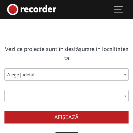
Main Navigation
Skip to content
Vezi ce proiecte sunt în desfășurare în localitatea
ta
Alege județul
AFIȘEAZĂ