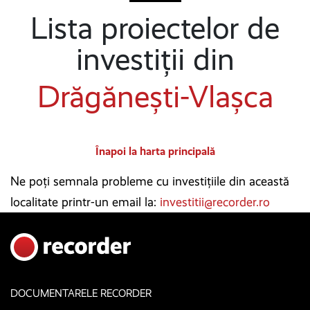
Lista proiectelor de
investiții din
Drăgănești-Vlașca
Înapoi la harta principală
Ne poți semnala probleme cu investițiile din această
localitate printr-un email la:
investitii@recorder.ro
DOCUMENTARELE RECORDER