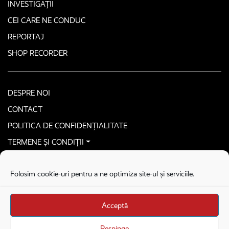
INVESTIGAȚII
CEI CARE NE CONDUC
REPORTAJ
SHOP RECORDER
DESPRE NOI
CONTACT
POLITICA DE CONFIDENȚIALITATE
TERMENE ȘI CONDIȚII
CONTACTEAZĂ-NE SECURIZAT
Folosim cookie-uri pentru a ne optimiza site-ul și serviciile.
COPYRIGHT © 2026. ALL RIGHTS RESERVED
proudly developed by
Homemade guys
Acceptă
proudly developed by
Stega creative
Brandul Recorder e operat de Asociația Recorder Community, sub licența SC
Respinge