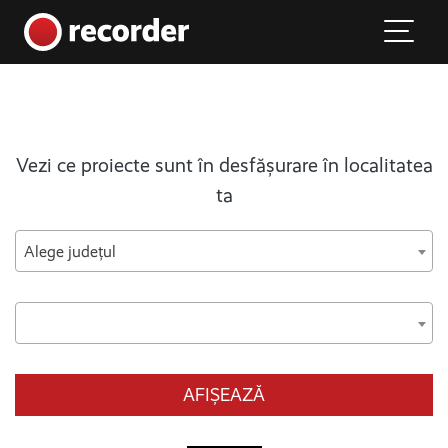
Main Navigation
Skip to content
Vezi ce proiecte sunt în desfășurare în localitatea
ta
Alege județul
AFIȘEAZĂ