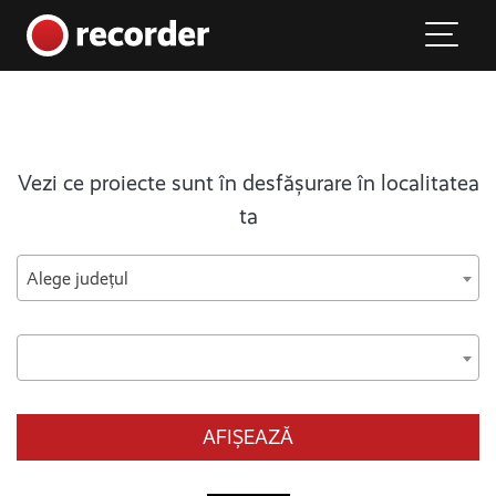
Main Navigation
Skip to content
Vezi ce proiecte sunt în desfășurare în localitatea
ta
Alege județul
AFIȘEAZĂ