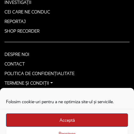
INVESTIGAȚII
CEI CARE NE CONDUC
REPORTAJ
SHOP RECORDER
DESPRE NOI
CONTACT
POLITICA DE CONFIDENȚIALITATE
TERMENE ȘI CONDIȚII
CONTACTEAZĂ-NE SECURIZAT
Folosim cookie-uri pentru a ne optimiza site-ul și serviciile.
COPYRIGHT © 2026. ALL RIGHTS RESERVED
proudly developed by
Homemade guys
Acceptă
proudly developed by
Stega creative
Brandul Recorder e operat de Asociația Recorder Community, sub licența SC
Respinge