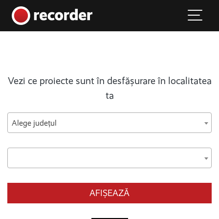
Main Navigation
Skip to content
Vezi ce proiecte sunt în desfășurare în localitatea
ta
Alege județul
AFIȘEAZĂ