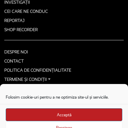
INVESTIGAȚII
CEI CARE NE CONDUC
REPORTAJ
SHOP RECORDER
DESPRE NOI
CONTACT
POLITICA DE CONFIDENȚIALITATE
TERMENE ȘI CONDIȚII
CONTACTEAZĂ-NE SECURIZAT
Folosim cookie-uri pentru a ne optimiza site-ul și serviciile.
COPYRIGHT © 2026. ALL RIGHTS RESERVED
proudly developed by
Homemade guys
Acceptă
proudly developed by
Stega creative
Brandul Recorder e operat de Asociația Recorder Community, sub licența SC
Respinge