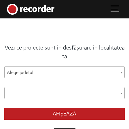
Main Navigation
Skip to content
Vezi ce proiecte sunt în desfășurare în localitatea
ta
Alege județul
AFIȘEAZĂ