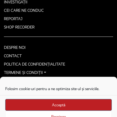
INVESTIGAȚII
CEI CARE NE CONDUC
REPORTAJ
SHOP RECORDER
DESPRE NOI
CONTACT
POLITICA DE CONFIDENȚIALITATE
TERMENE ȘI CONDIȚII
CONTACTEAZĂ-NE SECURIZAT
Folosim cookie-uri pentru a ne optimiza site-ul și serviciile.
COPYRIGHT © 2026. ALL RIGHTS RESERVED
proudly developed by
Homemade guys
Acceptă
proudly developed by
Stega creative
Brandul Recorder e operat de Asociația Recorder Community, sub licența SC
Respinge