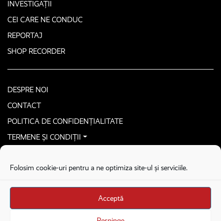
INVESTIGAȚII
CEI CARE NE CONDUC
REPORTAJ
SHOP RECORDER
DESPRE NOI
CONTACT
POLITICA DE CONFIDENȚIALITATE
TERMENE ȘI CONDIȚII
CONTACTEAZĂ-NE SECURIZAT
Folosim cookie-uri pentru a ne optimiza site-ul și serviciile.
COPYRIGHT © 2026. ALL RIGHTS RESERVED
proudly developed by
Homemade guys
Acceptă
proudly developed by
Stega creative
Brandul Recorder e operat de Asociația Recorder Community, sub licența SC
Respinge