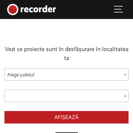
Main Navigation
Skip to content
Vezi ce proiecte sunt în desfășurare în localitatea
ta
Alege județul
AFIȘEAZĂ