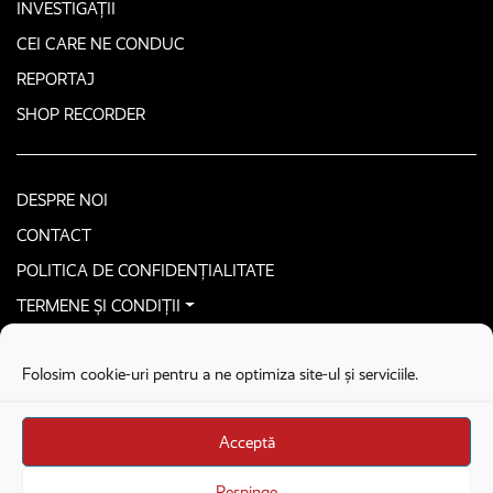
INVESTIGAȚII
CEI CARE NE CONDUC
REPORTAJ
SHOP RECORDER
DESPRE NOI
CONTACT
POLITICA DE CONFIDENȚIALITATE
TERMENE ȘI CONDIȚII
CONTACTEAZĂ-NE SECURIZAT
Folosim cookie-uri pentru a ne optimiza site-ul și serviciile.
COPYRIGHT © 2026. ALL RIGHTS RESERVED
proudly developed by
Homemade guys
Acceptă
proudly developed by
Stega creative
Brandul Recorder e operat de Asociația Recorder Community, sub licența SC
Respinge