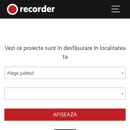
Main Navigation
Skip to content
Vezi ce proiecte sunt în desfășurare în localitatea
ta
Alege județul
AFIȘEAZĂ