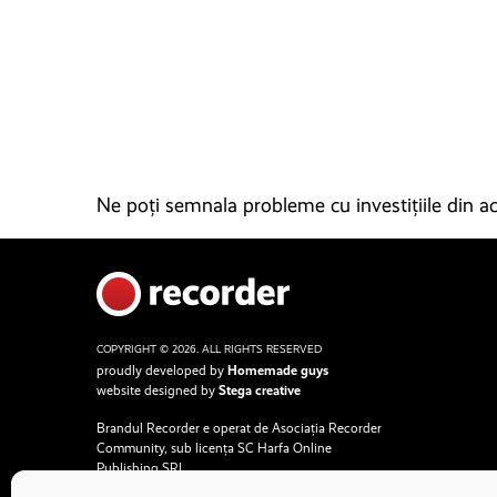
Ne poți semnala probleme cu investițiile din ace
COPYRIGHT © 2026. ALL RIGHTS RESERVED
proudly developed by
Homemade guys
website designed by
Stega creative
Brandul Recorder e operat de Asociația Recorder
Community, sub licența SC Harfa Online
Publishing SRL.