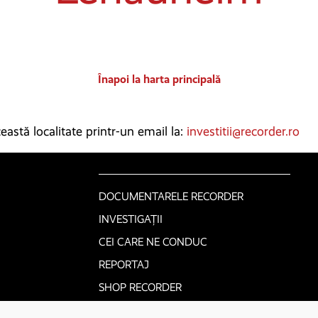
Înapoi la harta principală
astă localitate printr-un email la:
investitii@recorder.ro
DOCUMENTARELE RECORDER
INVESTIGAȚII
CEI CARE NE CONDUC
REPORTAJ
SHOP RECORDER