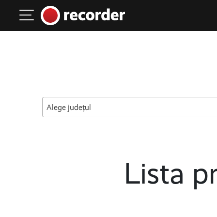
Main Navigation
Skip to content
Alege județul
Lista pr