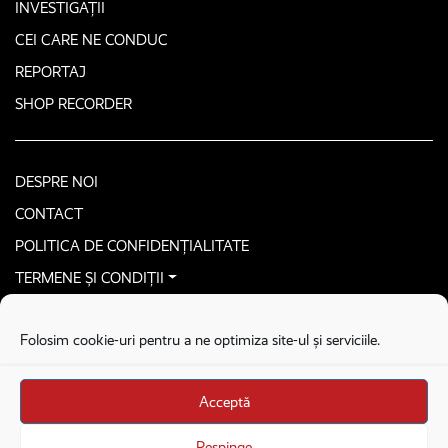
INVESTIGAȚII
CEI CARE NE CONDUC
REPORTAJ
SHOP RECORDER
DESPRE NOI
CONTACT
POLITICA DE CONFIDENȚIALITATE
TERMENE ȘI CONDIȚII
CONTACTEAZĂ-NE SECURIZAT
Folosim cookie-uri pentru a ne optimiza site-ul și serviciile.
COPYRIGHT © 2026. ALL RIGHTS RESERVED
proudly developed by
Homemade guys
Acceptă
proudly developed by
Stega creative
Brandul Recorder e operat de Asociația Recorder Community, sub licența SC
Respinge