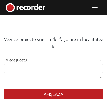
Main Navigation
Skip to content
Vezi ce proiecte sunt în desfășurare în localitatea
ta
Alege județul
AFIȘEAZĂ