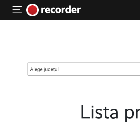
Main Navigation
Skip to content
Alege județul
Lista pr