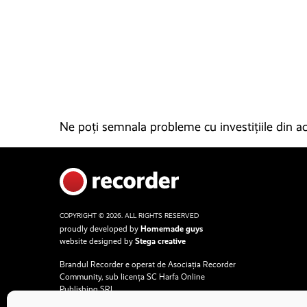
Ne poți semnala probleme cu investițiile din ace
COPYRIGHT © 2026. ALL RIGHTS RESERVED
proudly developed by
Homemade guys
website designed by
Stega creative
Brandul Recorder e operat de Asociația Recorder
Community, sub licența SC Harfa Online
Publishing SRL.