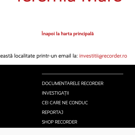
Înapoi la harta principală
astă localitate printr-un email la:
investitii@recorder.ro
DOCUMENTARELE RECORDER
INVESTIGAȚII
CEI CARE NE CONDUC
REPORTAJ
SHOP RECORDER