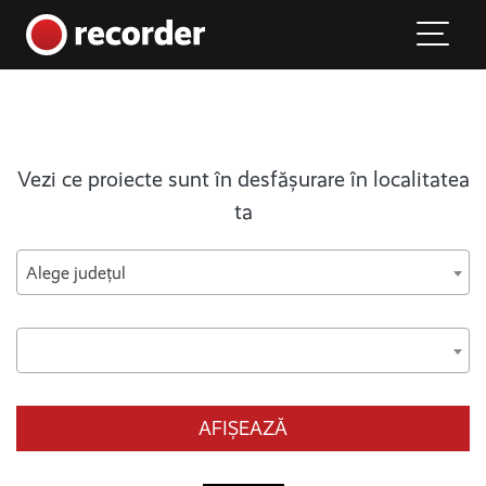
Main Navigation
Skip to content
Vezi ce proiecte sunt în desfășurare în localitatea
ta
Alege județul
AFIȘEAZĂ