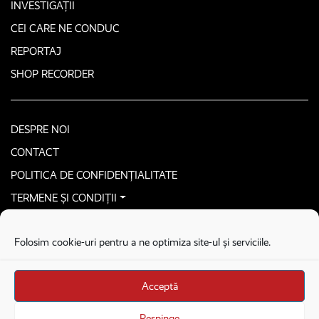
INVESTIGAȚII
CEI CARE NE CONDUC
REPORTAJ
SHOP RECORDER
DESPRE NOI
CONTACT
POLITICA DE CONFIDENȚIALITATE
TERMENE ȘI CONDIȚII
CONTACTEAZĂ-NE SECURIZAT
Folosim cookie-uri pentru a ne optimiza site-ul și serviciile.
COPYRIGHT © 2026. ALL RIGHTS RESERVED
proudly developed by
Homemade guys
Acceptă
proudly developed by
Stega creative
Brandul Recorder e operat de Asociația Recorder Community, sub licența SC
Respinge