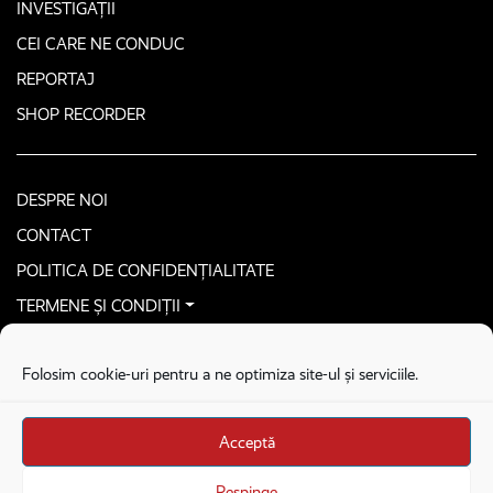
INVESTIGAȚII
CEI CARE NE CONDUC
REPORTAJ
SHOP RECORDER
DESPRE NOI
CONTACT
POLITICA DE CONFIDENȚIALITATE
TERMENE ȘI CONDIȚII
CONTACTEAZĂ-NE SECURIZAT
Folosim cookie-uri pentru a ne optimiza site-ul și serviciile.
COPYRIGHT © 2026. ALL RIGHTS RESERVED
proudly developed by
Homemade guys
Acceptă
proudly developed by
Stega creative
Brandul Recorder e operat de Asociația Recorder Community, sub licența SC
Respinge