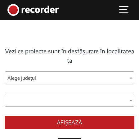
Main Navigation
Skip to content
Vezi ce proiecte sunt în desfășurare în localitatea
ta
Alege județul
AFIȘEAZĂ