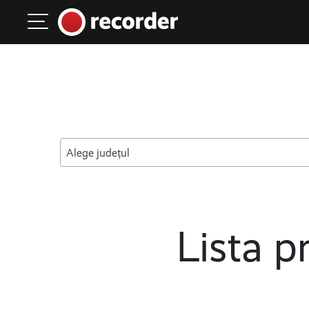
Main Navigation
Skip to content
Alege județul
Lista pr