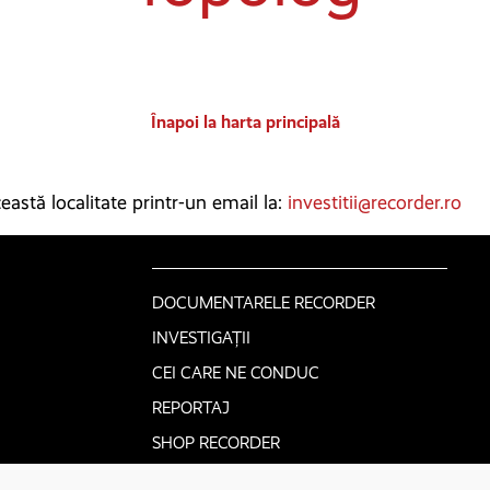
Înapoi la harta principală
astă localitate printr-un email la:
investitii@recorder.ro
DOCUMENTARELE RECORDER
INVESTIGAȚII
CEI CARE NE CONDUC
REPORTAJ
SHOP RECORDER