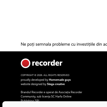
Ne poți semnala probleme cu investițiile din ace
COPYRIGHT © 2026. ALL RIGHTS RESERVED
proudly developed by
Homemade guys
website designed by
Stega creative
Brandul Recorder e operat de Asociația Recorder
Community, sub licența SC Harfa Online
Publishing SRL.