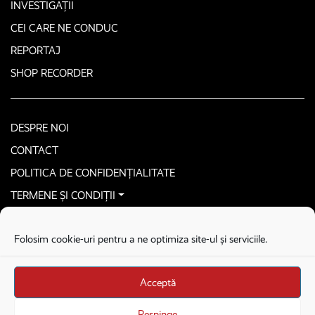
INVESTIGAȚII
CEI CARE NE CONDUC
REPORTAJ
SHOP RECORDER
DESPRE NOI
CONTACT
POLITICA DE CONFIDENȚIALITATE
TERMENE ȘI CONDIȚII
CONTACTEAZĂ-NE SECURIZAT
Folosim cookie-uri pentru a ne optimiza site-ul și serviciile.
COPYRIGHT © 2026. ALL RIGHTS RESERVED
proudly developed by
Homemade guys
Acceptă
proudly developed by
Stega creative
Brandul Recorder e operat de Asociația Recorder Community, sub licența SC
Respinge