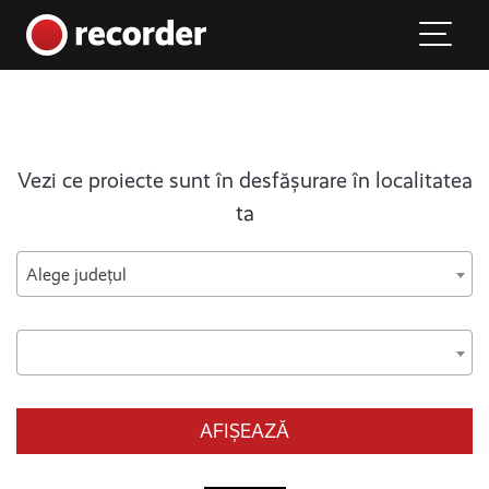
Main Navigation
Skip to content
Vezi ce proiecte sunt în desfășurare în localitatea
ta
Alege județul
AFIȘEAZĂ