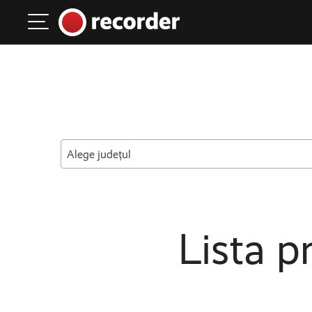
Main Navigation
Skip to content
Alege județul
Lista pr