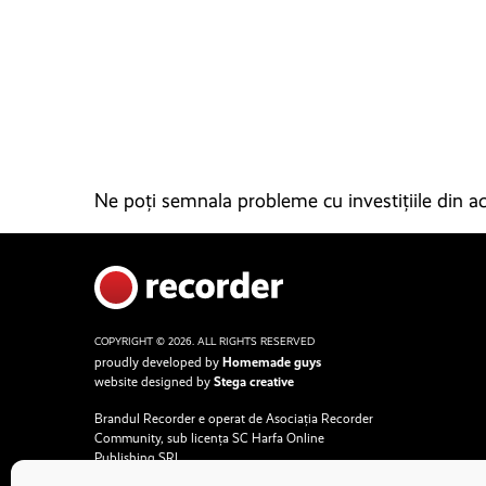
Ne poți semnala probleme cu investițiile din ace
COPYRIGHT © 2026. ALL RIGHTS RESERVED
proudly developed by
Homemade guys
website designed by
Stega creative
Brandul Recorder e operat de Asociația Recorder
Community, sub licența SC Harfa Online
Publishing SRL.