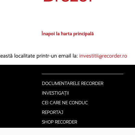
Înapoi la harta principală
astă localitate printr-un email la:
investitii@recorder.ro
DOCUMENTARELE RECORDER
INVESTIGAȚII
CEI CARE NE CONDUC
REPORTAJ
SHOP RECORDER