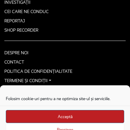
INVESTIGAȚII
CEI CARE NE CONDUC
REPORTAJ
SHOP RECORDER
DESPRE NOI
CONTACT
POLITICA DE CONFIDENȚIALITATE
TERMENE ȘI CONDIȚII
CONTACTEAZĂ-NE SECURIZAT
Folosim cookie-uri pentru a ne optimiza site-ul și serviciile.
COPYRIGHT © 2026. ALL RIGHTS RESERVED
proudly developed by
Homemade guys
Acceptă
proudly developed by
Stega creative
Brandul Recorder e operat de Asociația Recorder Community, sub licența SC
Respinge