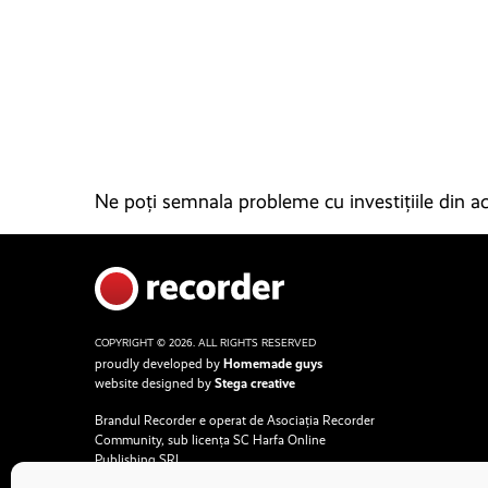
Ne poți semnala probleme cu investițiile din ace
COPYRIGHT © 2026. ALL RIGHTS RESERVED
proudly developed by
Homemade guys
website designed by
Stega creative
Brandul Recorder e operat de Asociația Recorder
Community, sub licența SC Harfa Online
Publishing SRL.