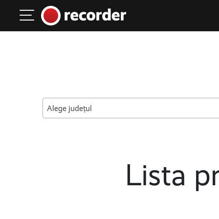
Main Navigation
Skip to content
Alege județul
Lista pr