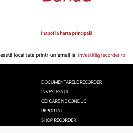
Înapoi la harta principală
astă localitate printr-un email la:
investitii@recorder.ro
DOCUMENTARELE RECORDER
INVESTIGAȚII
CEI CARE NE CONDUC
REPORTAJ
SHOP RECORDER