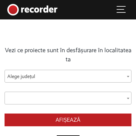
Main Navigation
Skip to content
Vezi ce proiecte sunt în desfășurare în localitatea
ta
Alege județul
AFIȘEAZĂ