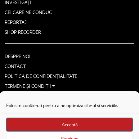
INVESTIGAȚII
CEI CARE NE CONDUC
REPORTAJ
SHOP RECORDER
DESPRE NOI
CONTACT
POLITICA DE CONFIDENȚIALITATE
TERMENE ȘI CONDIȚII
CONTACTEAZĂ-NE SECURIZAT
Folosim cookie-uri pentru a ne optimiza site-ul și serviciile.
COPYRIGHT © 2026. ALL RIGHTS RESERVED
proudly developed by
Homemade guys
Acceptă
proudly developed by
Stega creative
Brandul Recorder e operat de Asociația Recorder Community, sub licența SC
Respinge