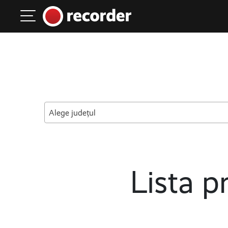
Main Navigation
Skip to content
Alege județul
Lista pr