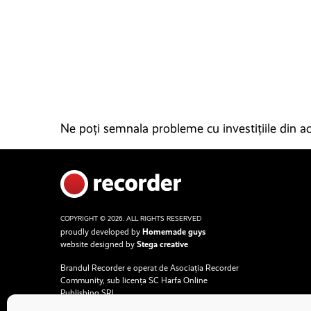
Ne poți semnala probleme cu investițiile din ace
COPYRIGHT © 2026. ALL RIGHTS RESERVED
proudly developed by
Homemade guys
website designed by
Stega creative
Brandul Recorder e operat de Asociația Recorder
Community, sub licența SC Harfa Online
Publishing SRL.