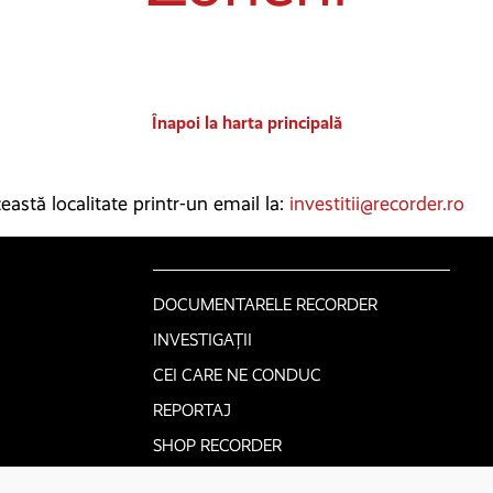
Înapoi la harta principală
astă localitate printr-un email la:
investitii@recorder.ro
DOCUMENTARELE RECORDER
INVESTIGAȚII
CEI CARE NE CONDUC
REPORTAJ
SHOP RECORDER