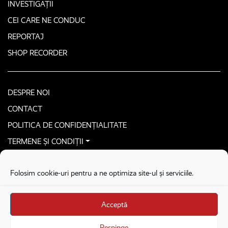
INVESTIGAȚII
CEI CARE NE CONDUC
REPORTAJ
SHOP RECORDER
DESPRE NOI
CONTACT
POLITICA DE CONFIDENȚIALITATE
TERMENE ȘI CONDIȚII
CONTACTEAZĂ-NE SECURIZAT
Folosim cookie-uri pentru a ne optimiza site-ul și serviciile.
COPYRIGHT © 2026. ALL RIGHTS RESERVED
proudly developed by
Homemade guys
Acceptă
proudly developed by
Stega creative
Brandul Recorder e operat de Asociația Recorder Community, sub licența SC
Respinge