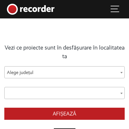
Main Navigation
Skip to content
Vezi ce proiecte sunt în desfășurare în localitatea
ta
Alege județul
AFIȘEAZĂ