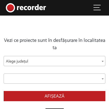
Main Navigation
Skip to content
Vezi ce proiecte sunt în desfășurare în localitatea
ta
Alege județul
AFIȘEAZĂ