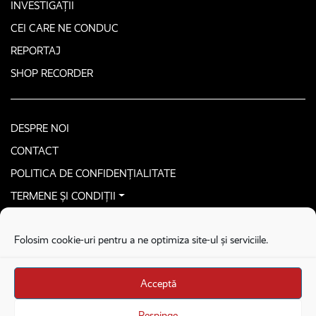
INVESTIGAȚII
CEI CARE NE CONDUC
REPORTAJ
SHOP RECORDER
DESPRE NOI
CONTACT
POLITICA DE CONFIDENȚIALITATE
TERMENE ȘI CONDIȚII
CONTACTEAZĂ-NE SECURIZAT
Folosim cookie-uri pentru a ne optimiza site-ul și serviciile.
COPYRIGHT © 2026. ALL RIGHTS RESERVED
proudly developed by
Homemade guys
Acceptă
proudly developed by
Stega creative
Brandul Recorder e operat de Asociația Recorder Community, sub licența SC
Respinge