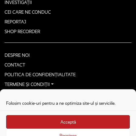
INVESTIGAȚII
CEI CARE NE CONDUC
REPORTAJ
SHOP RECORDER
DESPRE NOI
CONTACT
POLITICA DE CONFIDENȚIALITATE
TERMENE ȘI CONDIȚII
CONTACTEAZĂ-NE SECURIZAT
Folosim cookie-uri pentru a ne optimiza site-ul și serviciile.
COPYRIGHT © 2026. ALL RIGHTS RESERVED
proudly developed by
Homemade guys
Acceptă
proudly developed by
Stega creative
Brandul Recorder e operat de Asociația Recorder Community, sub licența SC
Respinge