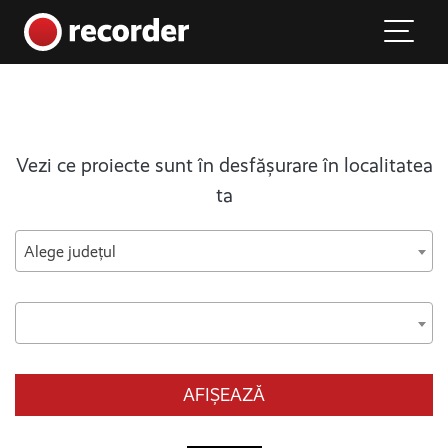
Main Navigation
Skip to content
Vezi ce proiecte sunt în desfășurare în localitatea
ta
Alege județul
AFIȘEAZĂ