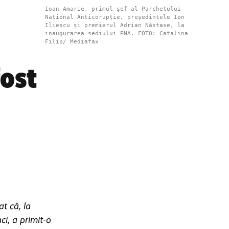
Ioan Amarie, primul șef al Parchetului
Național Anticorupție, președintele Ion
Iliescu și premierul Adrian Năstase, la
inaugurarea sediului PNA. FOTO: Catalina
Filip/ Mediafax
fost
t că, la
ci, a primit-o