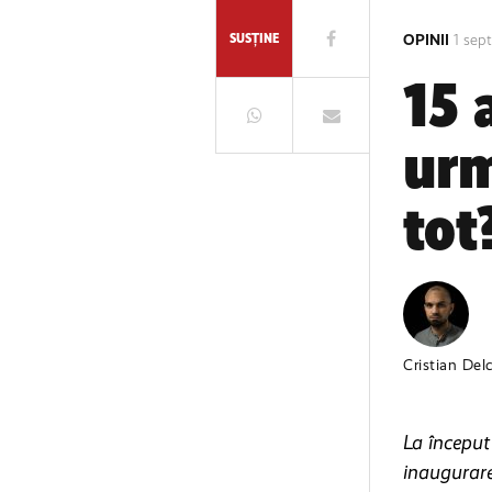
SUSȚINE
OPINII
1 sep
15 
urm
tot
Cristian Del
La început
inaugurarea