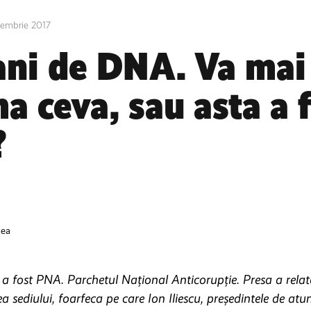
tembrie 2017
ani de DNA. Va mai
a ceva, sau asta a 
?
cea
 a fost PNA. Parchetul Național Anticorupție. Presa a relata
 sediului, foarfeca pe care Ion Iliescu, președintele de atun