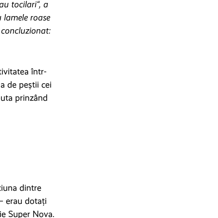
u tocilari“, a
cu lamele roase
a concluzionat:
vitatea într-
 de peștii cei
buta prinzând
ciuna dintre
– erau dotați
cie Super Nova.