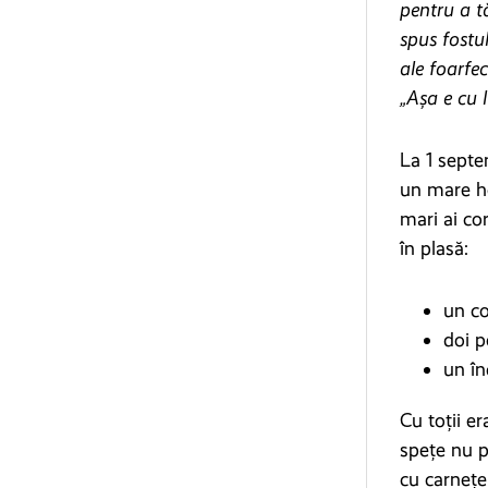
pentru a t
spus fostul
ale foarfec
„Așa e cu l
La 1 septe
un mare ho
mari ai co
în plasă:
un c
doi po
un în
Cu toții e
spețe nu p
cu carnețe