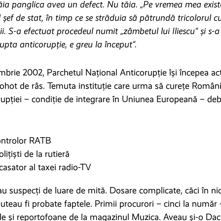
ăia panglica avea un defect. Nu tăia. „Pe vremea mea exista
 șef de stat, în timp ce se străduia să pătrundă tricolorul 
ii. S-a efectuat procedeul numit „zâmbetul lui Iliescu“ și s-
upta anticorupție, e greu la început“.
mbrie 2002, Parchetul Național Anticorupție își începea acti
hot de râs. Temuta instituție care urma să curețe România
rupției – condiție de integrare în Uniunea Europeană – de
ontrolor RATB
lițiști de la rutieră
casator al taxei radio-TV
rau suspecți de luare de mită. Dosare complicate, căci în ni
uteau fi probate faptele. Primii procurori – cinci la număr 
le și reportofoane de la magazinul Muzica. Aveau și-o Da