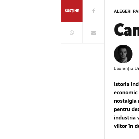
SUSȚINE
ALEGERI P
Can
Laurențiu U
Istoria in
economic a
nostalgia 
pentru dez
industria 
viitor în 