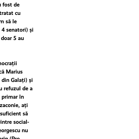
u fost de
tratat cu
m să le
 4 senatori) și
ă doar 5 au
mocraţii
acă Marius
din Galaţi) şi
u refuzul de a
, primar în
zaconie, aţi
suficient să
intre social-
Georgescu nu
arin (Pro