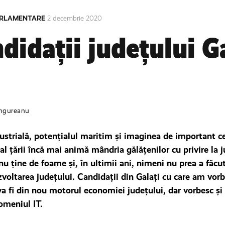
ARLAMENTARE
2 decembrie 2020
didații județului G
ngureanu
dustrială, potenţialul maritim şi imaginea de important c
l ţării încă mai animă mândria gălăţenilor cu privire la j
nu ţine de foame şi, în ultimii ani, nimeni nu prea a făcut
voltarea judeţului. Candidaţii din Galaţi cu care am vorb
va fi din nou motorul economiei judeţului, dar vorbesc și
domeniul IT.