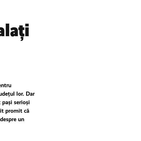
alați
entru
udeţul lor. Dar
 paşi serioşi
it promit că
 despre un