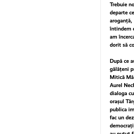
Trebuie no
departe ce
aroganță, 
întindem c
am încerca
dorit să c
După ce au
gălăţeni p
Mitică Măr
Aurel Nech
dialoga cu
oraşul Târ
publica im
fac un dez
democraţi
au putut f