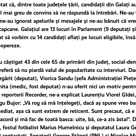
tat că, dintre toate județele țării, candidații din Galați a
l mai greu de convins să ne răspundă la întrebări. Ne-au 
ne-au ignorat apelurile și mesajele și ne-au bănuit că vre
apcane. Galațiul are 13 locuri în Parlament (9 deputați și
t să vorbim cu 14 candidați aflați pe locuri eligibile, îns
oopereze.
 câştigat 43 din cele 65 de primării din judeţ, social-de
referă să nu piardă valul de popularitate cu interviuri. D
gărit (deputat), Viorica Sandu (şefa Administraţiei Pieţe 
ita (medic, fost deputat) n-au oferit nici un motiv pentr
 reporterii Recorder, ne-a explicat Laurenţiu Viorel Gîdei
gu Bujor: „Vă rog să mă înţelegeţi, dacă aş spune vreo ba
ediat, aşa că sunt extrem de reticent. Sunt precaut, că e 
acord şi mă fac de toată basca: uite, bă, ce-a zis ăsta!“. D
, fostul fotbalist Marius Humelnicu şi deputatul Laura 
i contactaţi. Senatorii George Stângă (PNL) şi Nicolae M