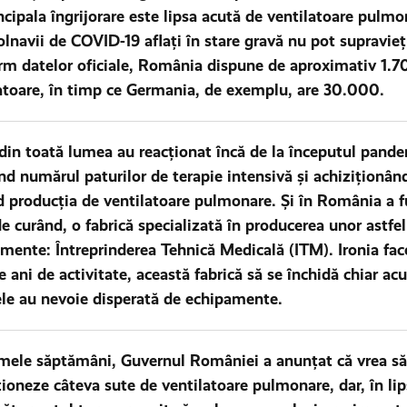
incipala îngrijorare este lipsa acută de ventilatoare pulmo
olnavii de COVID-19 aflați în stare gravă nu pot supravieț
m datelor oficiale, România dispune de aproximativ 1.7
atoare, în timp ce Germania, de exemplu, are 30.000.
 din toată lumea au reacționat încă de la începutul pand
nd numărul paturilor de terapie intensivă și achiziționân
 producția de ventilatoare pulmonare. Și în România a f
e curând, o fabrică specializată în producerea unor astfel
mente: Întreprinderea Tehnică Medicală (ITM). Ironia fac
e ani de activitate, această fabrică să se închidă chiar a
ele au nevoie disperată de echipamente.
imele săptămâni, Guvernul României a anunțat că vrea să
ționeze câteva sute de ventilatoare pulmonare, dar, în li