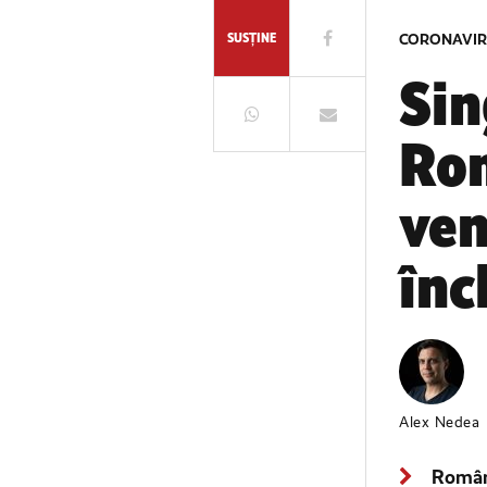
SUSȚINE
CORONAVI
Sin
Rom
ven
înc
Alex Nedea
Români