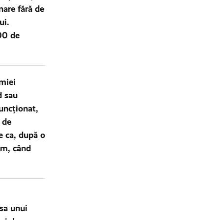
nare fără de
ui.
00 de
emiei
d sau
uncționat,
 de
e ca, după o
cum, când
psa unui