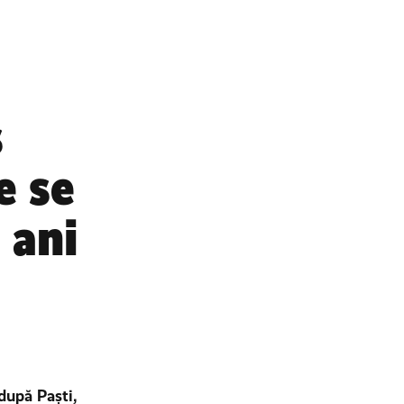
s
e se
 ani
după Paști,