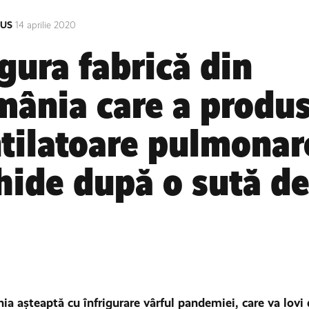
RUS
14 aprilie 2020
gura fabrică din
ânia care a produ
tilatoare pulmonar
hide după o sută de
a așteaptă cu înfrigurare vârful pandemiei, care va lovi 