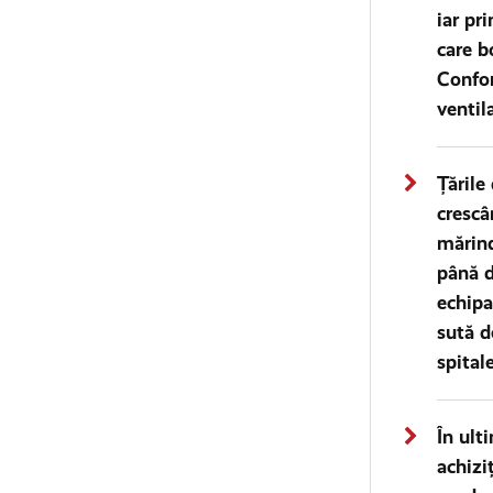
iar pr
care b
Confor
ventil
Țările
crescâ
mărind
până d
echipa
sută d
spital
În ult
achizi