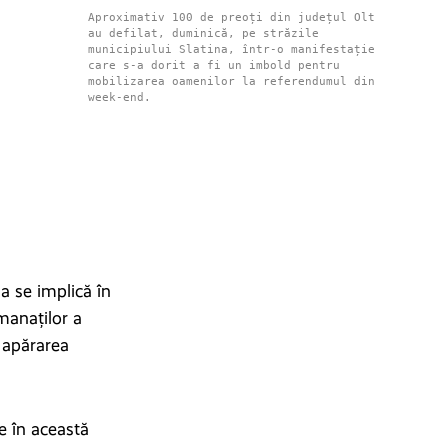
Aproximativ 100 de preoți din județul Olt
au defilat, duminică, pe străzile
municipiului Slatina, într-o manifestație
care s-a dorit a fi un imbold pentru
mobilizarea oamenilor la referendumul din
week-end.
a se implică în
manaților a
u apărarea
e în această