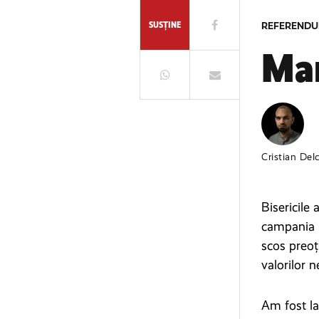
SUSȚINE
REFERENDU
Mar
Cristian Del
Bisericile
campania p
scos preoț
valorilor 
Am fost la