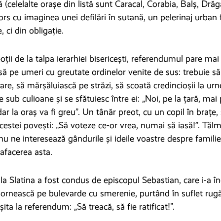
(celelalte orașe din listă sunt Caracal, Corabia, Balș, Drăg
rs cu imaginea unei defilări în sutană, un pelerinaj urban 
 ci din obligație.
oții de la talpa ierarhiei bisericești, referendumul pare ma
asă pe umeri cu greutate ordinelor venite de sus: trebuie să 
are, să mărșăluiască pe străzi, să scoată credincioșii la urn
 sub culioane și se sfătuiesc între ei: „Noi, pe la țară, mai
ar la oraș va fi greu”. Un tânăr preot, cu un copil în brațe,
cestei povești: „Să voteze ce-or vrea, numai să iasă!”. Tăl
 nu ne interesează gândurile și ideile voastre despre famili
 afacerea asta.
la Slatina a fost condus de episcopul Sebastian, care i-a 
pornească pe bulevarde cu smerenie, purtând în suflet rug
ita la referendum: „Să treacă, să fie ratificat!”.