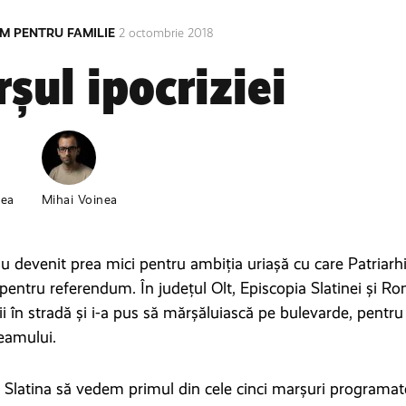
M PENTRU FAMILIE
2 octombrie 2018
șul ipocriziei
cea
Mihai Voinea
 au devenit prea mici pentru ambiția uriașă cu care Patriarhi
entru referendum. În județul Olt, Episcopia Slatinei și Ro
ii în stradă și i-a pus să mărșăluiască pe bulevarde, pentr
neamului.
 Slatina să vedem primul din cele cinci marșuri programat