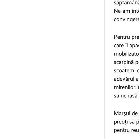
săptămână 
Ne-am înto
convingere,
Pentru pre
care îi ap
mobilizato
scarpină pe
scoatem, d
adevărul a
mirenilor:
să ne iasă
Marșul de 
preoți să 
pentru reuș