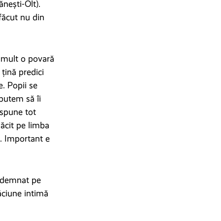
ănești-Olt).
făcut nu din
i mult o povară
țină predici
e. Popii se
 putem să îi
 spune tot
măcit pe limba
e. Important e
îndemnat pe
ăciune intimă