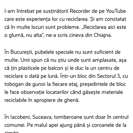
I-am întrebat pe susținătorii Recorder de pe YouTube
care este experiența lor cu reciclarea. Și am constatat
că în multe locuri sunt probleme. „Reciclarea aici este
o glumă, nu alta”, ne-a scris cineva din Chiajna.
În București, pubelele speciale nu sunt suficient de
multe. Unii spun că nu știu unde sunt amplasate, așa
că țin plasticele pe balcon și le duc la un centru de
reciclare o dată pe lună. Într-un bloc din Sectorul 5, cu
tobogan de gunoi la fiecare etaj, președintele de bloc
le face observație locatarilor când găsește materiale
reciclabile în apropiere de ghenă.
În Iacobeni, Suceava, tomberoane sunt doar în centrul
comunei. Pe malul apei ajung până și coroanele de la