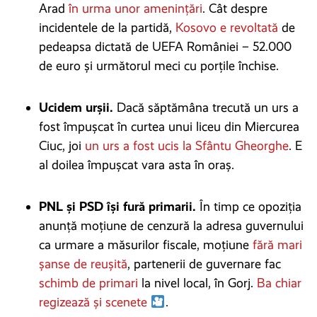
Arad
în urma unor amenințări
. Cât despre
incidentele de la partidă,
Kosovo e revoltată
de
pedeapsa dictată de UEFA României – 52.000
de euro și următorul meci cu porțile închise.
Ucidem urșii.
Dacă săptămâna trecută un urs a
fost împușcat în curtea unui liceu din Miercurea
Ciuc, joi
un urs a fost ucis la Sfântu Gheorghe
. E
al doilea împușcat vara asta în oraș.
PNL și PSD își fură primarii.
În timp ce opoziția
anunță moțiune de cenzură la adresa guvernului
ca urmare a măsurilor fiscale, moțiune
fără mari
șanse de reușită
, partenerii de guvernare fac
schimb de primari
la nivel local, în Gorj.
Ba chiar
regizează și scenete
.