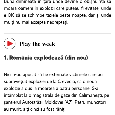
Bună dimineața în țara unde devine o obișnuință să
moară oameni în explozii care puteau fi evitate, unde
e OK să se schimbe taxele peste noapte, dar și unde
mulți nu mai acceptă nedreptăți.
Play the week
1. România explodează (din nou)
Nici n-au apucat să fie externate victimele care au
supraviețuit exploziei de la Crevedia, că o nouă
explozie a dus la moartea a patru persoane. S-a
întâmplat la o magistrală de gaze din Călimănești, pe
șantierul Autostrăzii Moldovei (A7). Patru muncitori
au murit, alți cinci au fost răniți.