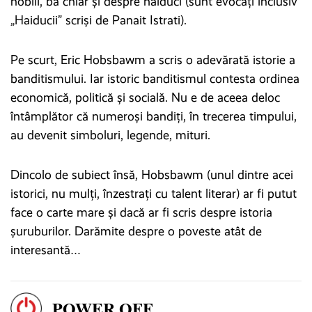
nobili, ba chiar și despre haiduci (sunt evocați inclusiv
„Haiducii” scriși de Panait Istrati).
Pe scurt, Eric Hobsbawm a scris o adevărată istorie a
banditismului. Iar istoric banditismul contesta ordinea
economică, politică și socială. Nu e de aceea deloc
întâmplător că numeroși bandiți, în trecerea timpului,
au devenit simboluri, legende, mituri.
Dincolo de subiect însă, Hobsbawm (unul dintre acei
istorici, nu mulți, înzestrați cu talent literar) ar fi putut
face o carte mare și dacă ar fi scris despre istoria
șuruburilor. Darămite despre o poveste atât de
interesantă…
POWER OFF