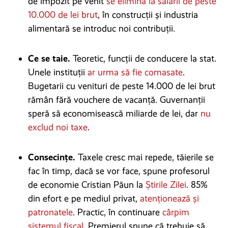
de impozit pe venit
se elimină la salarii de peste
10.000 de lei brut
, în construcții și industria
alimentară se introduc noi contribuții.
Ce se taie.
Teoretic, funcții de conducere la stat.
Unele instituții
ar urma să fie comasate
.
Bugetarii cu venituri de peste 14.000 de lei brut
rămân fără vouchere de vacanță. Guvernanții
speră să economisească miliarde de lei, dar
nu
exclud noi taxe
.
Consecințe.
Taxele cresc mai repede, tăierile se
fac în timp, dacă se vor face, spune profesorul
de economie Cristian Păun la
Știrile Zilei
. 85%
din efort e pe mediul privat,
atenționează și
patronatele
. Practic, în continuare
cârpim
sistemul fiscal
. Premierul spune că trebuie să