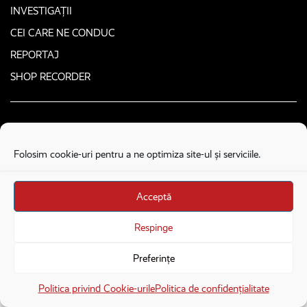
INVESTIGAȚII
CEI CARE NE CONDUC
REPORTAJ
SHOP RECORDER
DESPRE NOI
CONTACT
Folosim cookie-uri pentru a ne optimiza site-ul și serviciile.
POLITICA DE CONFIDENȚIALITATE
TERMENE ȘI CONDIȚII
Acceptă
CONTACTEAZĂ-NE SECURIZAT
Respinge
Preferințe
COPYRIGHT © 2026. ALL RIGHTS RESERVED
proudly developed by
Homemade guys
×
Deschide în aplicație
Deschide
proudly developed by
Stega creative
Politica privind Cookie-urile
Politica de confidențialitate