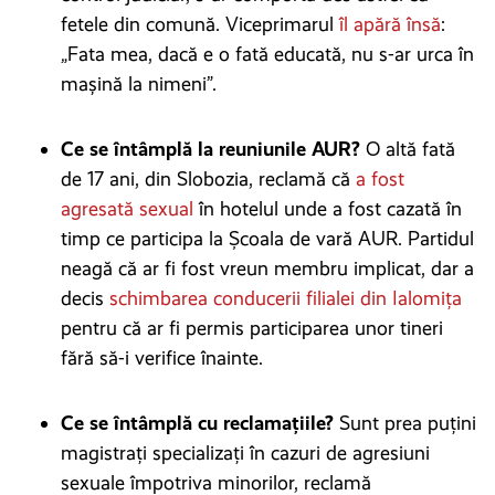
fetele din comună. Viceprimarul
îl apără însă
:
„Fata mea, dacă e o fată educată, nu s-ar urca în
maşină la nimeni”.
Ce se întâmplă la reuniunile AUR?
O altă fată
de 17 ani, din Slobozia, reclamă că
a fost
agresată sexual
în hotelul unde a fost cazată în
timp ce participa la Şcoala de vară AUR. Partidul
neagă că ar fi fost vreun membru implicat, dar a
decis
schimbarea conducerii filialei din Ialomița
pentru că ar fi permis participarea unor tineri
fără să-i verifice înainte.
Ce se întâmplă cu reclamațiile?
Sunt prea puțini
magistrați specializați în cazuri de agresiuni
sexuale împotriva minorilor, reclamă