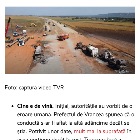
Foto: captură video TVR
Cine e de vină.
Inițial, autoritățile au vorbit de o
eroare umană. Prefectul de Vrancea spunea că o
conductă s-ar fi aflat la altă adâncime decât se
știa. Potrivit unor date,
mult mai la suprafață
în
acea porțiune decât în rest. Transgaz însă a