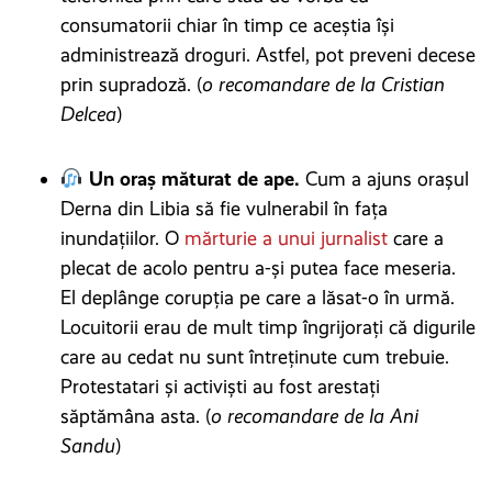
consumatorii chiar în timp ce aceștia își
administrează droguri. Astfel, pot preveni decese
prin supradoză. (
o recomandare de la Cristian
Delcea
)
Un oraș măturat de ape.
Cum a ajuns orașul
Derna din Libia să fie vulnerabil în fața
inundațiilor. O
mărturie a unui jurnalist
care a
plecat de acolo pentru a-și putea face meseria.
El deplânge corupția pe care a lăsat-o în urmă.
Locuitorii erau de mult timp îngrijorați că digurile
care au cedat nu sunt întreținute cum trebuie.
Protestatari și activiști au fost arestați
săptămâna asta. (
o recomandare de la Ani
Sandu
)