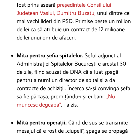
fost prins aseară
președintele Consiliului
Județean Vaslui, Dumitru Buzatu,
unul dintre cei
mai vechi lideri din PSD. Primise peste un milion
de lei ca să atribuie un contract de 12 milioane
de lei unui om de afaceri.
Mită pentru șefia spitalelor.
Șeful adjunct al
Administraţiei Spitalelor Bucureşti e arestat 30
de zile, fiind acuzat de DNA că a luat șpagă
pentru a numi un director de spital și a da
contracte de achiziții. Încerca să-și convingă șefa
să fie părtașă, promițându-i și ei bani:
„Nu
muncesc degeaba”
, i-a zis.
Mită pentru operații.
Când de sus se transmite
mesajul că e rost de „ciupeli”, șpaga se propagă