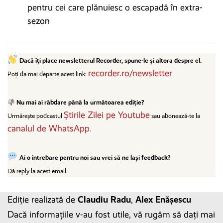
pentru cei care plănuiesc o escapadă în extra-
sezon
Dacă îți place newsletterul Recorder, spune-le și altora despre el.
recorder.ro/newsletter
Poți da mai departe acest link:
Nu mai ai răbdare până la următoarea ediție?
Știrile Zilei pe Youtube
Urmărește podcastul
sau abonează-te la
canalul de WhatsApp
.
Ai o întrebare pentru noi sau vrei să ne lași feedback?
Dă reply la acest email.
Ediție realizată de
Claudiu Radu
,
Alex Enășescu
Dacă informațiile v-au fost utile, vă rugăm să dați mai