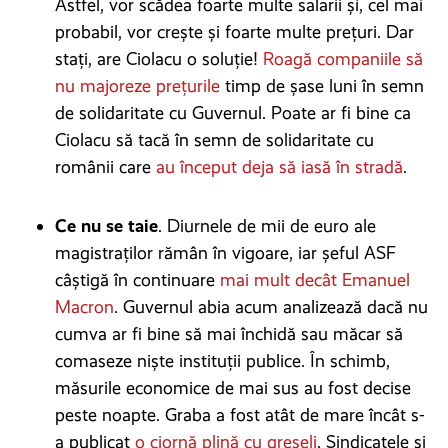
Astfel, vor scădea foarte multe salarii și, cel mai
probabil, vor crește și foarte multe prețuri. Dar
stați, are Ciolacu o soluție!
Roagă companiile să
nu majoreze prețurile
timp de șase luni în semn
de solidaritate cu Guvernul. Poate ar fi bine ca
Ciolacu să tacă în semn de solidaritate cu
românii care
au început deja să iasă în stradă
.
Ce nu se taie
. Diurnele de mii de euro ale
magistraților rămân în vigoare, iar șeful ASF
câștigă în continuare
mai mult decât Emanuel
Macron
. Guvernul abia acum analizează dacă nu
cumva ar fi bine să mai închidă sau măcar să
comaseze niște instituții publice. În schimb,
măsurile economice de mai sus au fost decise
peste noapte. Graba a fost atât de mare încât s-
a publicat
o ciornă plină cu greșeli
. Sindicatele și