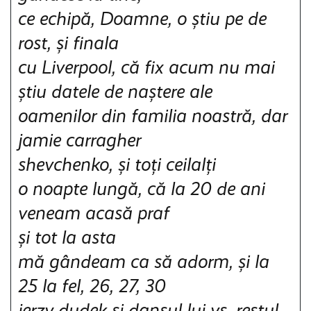
ce echipă, Doamne, o știu pe de
rost, și finala
cu Liverpool, că fix acum nu mai
știu datele de naștere ale
oamenilor din familia noastră, dar
jamie carragher
shevchenko, și toți ceilalți
o noapte lungă, că la 20 de ani
veneam acasă praf
și tot la asta
mă gândeam ca să adorm, și la
25 la fel, 26, 27, 30
jerzy dudek și dansul lui vs. restul