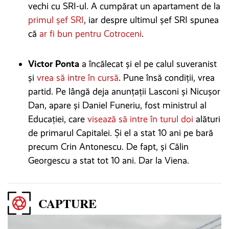
vechi cu SRI-ul. A cumpărat un apartament de la
primul șef SRI
, iar despre ultimul șef SRI spunea
că
ar fi bun pentru Cotroceni
.
Victor Ponta
a încălecat și el pe calul suveranist
și
vrea să intre în cursă
. Pune însă condiții, vrea
partid. Pe lângă deja anunțații Lasconi și Nicușor
Dan, apare și Daniel Funeriu, fost ministrul al
Educației, care
visează să intre în turul doi
alături
de primarul Capitalei. Și el a stat 10 ani pe bară
precum Crin Antonescu. De fapt, și Călin
Georgescu a stat tot 10 ani. Dar la Viena.
CAPTURE