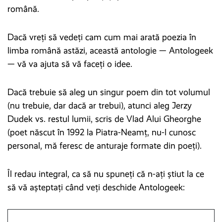
română.
Dacă vreți să vedeți cam cum mai arată poezia în
limba română astăzi, această antologie — Antologeek
— vă va ajuta să vă faceți o idee.
Dacă trebuie să aleg un singur poem din tot volumul
(nu trebuie, dar dacă ar trebui), atunci aleg Jerzy
Dudek vs. restul lumii, scris de Vlad Alui Gheorghe
(poet născut în 1992 la Piatra-Neamț, nu-l cunosc
personal, mă feresc de anturaje formate din poeți).
Îl redau integral, ca să nu spuneți că n-ați știut la ce
să vă așteptați când veți deschide Antologeek: