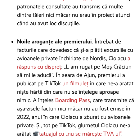
patronatele consultate au transmis că multe
dintre tăieri nici măcar nu erau în proiect atunci
când au avut loc discuțiile.
Noile aroganțe ale premierului
. Întrebat de
facturile care dovedesc că și-a plătit excursiile cu
avioanele private închiriate de Nordis, Ciolacu
a
răspuns cu dispreț
: „L-am rugat pe Moș Crăciun
să mi le aducă”. În seara de Ajun, premierul a
publicat pe TikTok
un filmuleț
în care ne-a arătat
niște hârtii din care nu se înțelege aproape
nimic. A înțeles
Boarding Pass
, care transmite că
așa-zisele facturi nici măcar nu au fost emise în
2022, anul în care Ciolacu a zburat cu avioanele
private. Și, tot pe TikTok, glumețul Ciolacu ne-a
arătat
tatuajul cu „nu se mărește TVA-ul”
.