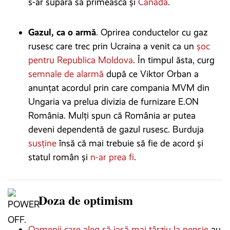
s-ar supăra să primească și
Canada
.
Gazul, ca o armă
. Oprirea conductelor cu gaz
rusesc care trec prin Ucraina a venit ca un
șoc
pentru Republica Moldova
. În timpul ăsta, curg
semnale de alarmă
după ce Viktor Orban a
anunțat acordul prin care compania MVM din
Ungaria va prelua divizia de furnizare E.ON
România. Mulți spun că România ar putea
deveni dependentă de gazul rusesc. Burduja
susține
însă că mai trebuie să fie de acord și
statul român și
n-ar prea fi
.
Doza de optimism
Oamenii care aleg să iasă mai târziu la pensie
au