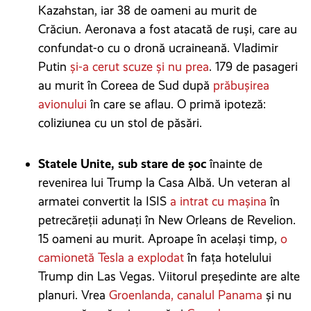
Kazahstan, iar 38 de oameni au murit de
Crăciun. Aeronava a fost atacată de ruși, care au
confundat-o cu o dronă ucraineană. Vladimir
Putin
și-a cerut scuze și nu prea
. 179 de pasageri
au murit în Coreea de Sud după
prăbușirea
avionului
în care se aflau. O primă ipoteză:
coliziunea cu un stol de păsări.
Statele Unite, sub stare de șoc
înainte de
revenirea lui Trump la Casa Albă. Un veteran al
armatei convertit la ISIS
a intrat cu mașina
în
petrecăreții adunați în New Orleans de Revelion.
15 oameni au murit. Aproape în același timp,
o
camionetă Tesla a explodat
în fața hotelului
Trump din Las Vegas. Viitorul președinte are alte
planuri. Vrea
Groenlanda, canalul Panama
și nu