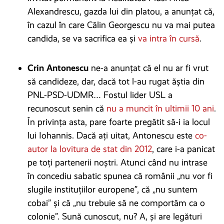
Alexandrescu, gazda lui din platou, a anunțat că,
în cazul în care Călin Georgescu nu va mai putea
candida, se va sacrifica ea și
va intra în cursă
.
Crin Antonescu
ne-a anunțat că el nu ar fi vrut
să candideze, dar, dacă tot l-au rugat ăștia din
PNL-PSD-UDMR… Fostul lider USL a
recunoscut senin că
nu a muncit în ultimii 10 ani
.
În privința asta, pare foarte pregătit să-i ia locul
lui Iohannis. Dacă ați uitat, Antonescu este
co-
autor la lovitura de stat din 2012
, care i-a panicat
pe toți partenerii noștri. Atunci când nu intrase
în concediu sabatic spunea că românii „nu vor fi
slugile instituțiilor europene”, că „nu suntem
cobai” și că „nu trebuie să ne comportăm ca o
colonie”. Sună cunoscut, nu? A, și are legături