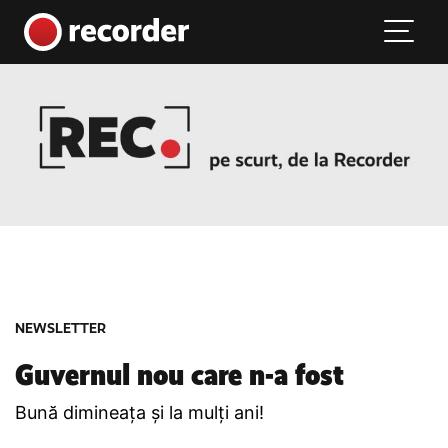
Main Navigation
Skip to content
NEWSLETTER
Guvernul nou care n-a fost
Bună dimineața și la mulți ani!