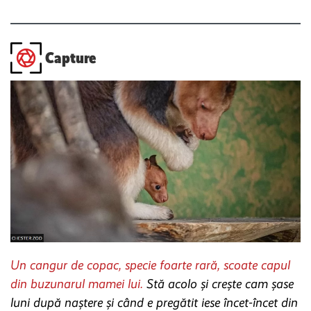
Capture
Un cangur de copac, specie foarte rară, scoate capul
din buzunarul mamei lui.
Stă acolo și crește cam șase
luni după naștere și când e pregătit iese încet-încet din