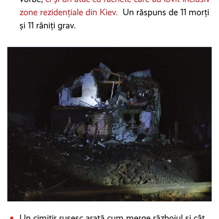
zone rezidențiale din Kiev.
Un răspuns de 11 morți
și 11 răniți grav.
Un cimitir rusesc arată cum merge războiul și cât