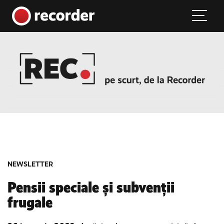
Main Navigation
Skip to content
NEWSLETTER
Pensii speciale și subvenții
frugale