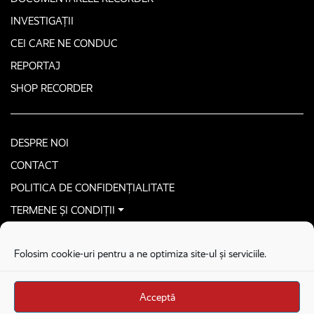
INVESTIGAȚII
CEI CARE NE CONDUC
REPORTAJ
SHOP RECORDER
DESPRE NOI
CONTACT
POLITICA DE CONFIDENȚIALITATE
TERMENE ȘI CONDIȚII
CONTACTEAZĂ-NE SECURIZAT
Folosim cookie-uri pentru a ne optimiza site-ul și serviciile.
COPYRIGHT © 2026. ALL RIGHTS RESERVED
proudly developed by
Homemade guys
Acceptă
proudly developed by
Stega creative