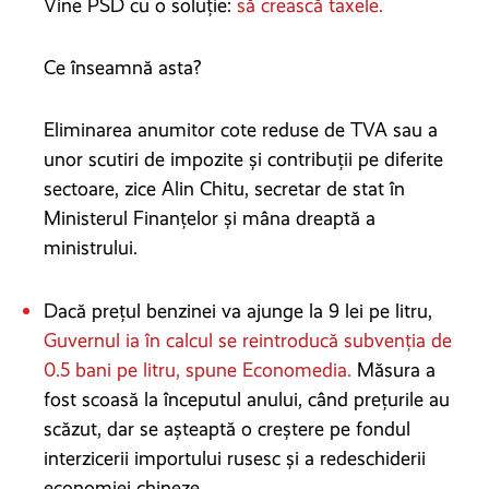
Vine PSD cu o soluție:
să crească taxele.
Ce înseamnă asta?
Eliminarea anumitor cote reduse de TVA sau a
unor scutiri de impozite și contribuții pe diferite
sectoare, zice Alin Chitu, secretar de stat în
Ministerul Finanțelor și mâna dreaptă a
ministrului.
Dacă prețul benzinei va ajunge la 9 lei pe litru,
Guvernul ia în calcul se reintroducă subvenția de
0.5 bani pe litru, spune Economedia.
Măsura a
fost scoasă la începutul anului, când prețurile au
scăzut, dar se așteaptă o creștere pe fondul
interzicerii importului rusesc și a redeschiderii
economiei chineze.