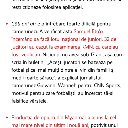
restricționeze folosirea aplicației.
Câți ani
ai?
e o întrebare foarte dificilă pentru
camerunezi. A verificat asta
Samuel Eto’o
încercând să facă lotul național de juniori. 32 de
jucători au cazut la examinarea RMN, cu care au
fost verificați
. Niciunul nu avea sub 17 ani, așa cum
scria în buletin. „Acești jucători se bazează pe
fotbal și cei mai mulți dintre ei vin din familii și
medii foarte sărace”, a explicat jurnalistul
camerunez Giovanni Wanneh pentru CNN Sports,
motivul pentru care fotbaliștii au încercat să-și
falsifice vârstele.
Producția de opium din Myanmar a ajuns la cel
mai mare nivel din ultimii nouă ani
, potrivit unui