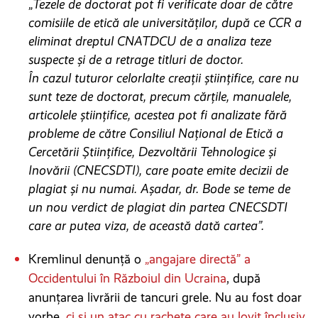
„
Tezele de doctorat pot fi verificate doar de către
comisiile de etică ale universităților, după ce CCR a
eliminat dreptul CNATDCU de a analiza teze
suspecte și de a retrage titluri de doctor.
În cazul tuturor celorlalte creații științifice, care nu
sunt teze de doctorat, precum cărțile, manualele,
articolele științifice, acestea pot fi analizate fără
probleme de către Consiliul Național de Etică a
Cercetării Științifice, Dezvoltării Tehnologice şi
Inovării (CNECSDTI), care poate emite decizii de
plagiat și nu numai.
Așadar, dr. Bode se teme de
un nou verdict de plagiat din partea CNECSDTI
care ar putea viza, de această dată cartea”.
Kremlinul denunţă o
„angajare directă” a
Occidentului în Războiul din Ucraina
, după
anunţarea livrării de tancuri grele. Nu au fost doar
vorbe,
ci și un atac cu rachete care au lovit înclusiv