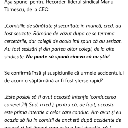
Așa spune, pentru Recorder, liderul sindical Manu
Tomescu, de la CEO:
„
Comisiile de sănătate și securitate în muncă, cred, au
fost sesizate. Rămâne de văzut după ce se termină
cercetările, dar colegii de acolo îmi spun că au sesizat.
Au fost sesizări și din partea altor colegi, de la alte
sindicate.
Nu poate să spună cineva că nu știa
”.
Se confirmă însă și suspiciunile că urmele accidentului
de acum o săptămână ar fi fost șterse rapid?
„
Este posibil să fi avut această intenție (conducerea
carierei Jilț Sud, n.red.), pentru că, de fapt, aceasta
este prima intenție a celor care conduc. Am avut și eu
ocazia să fiu în comisii de anchetă după accidente de
muncă și tot timpul cam asta a fost direcția, să-l