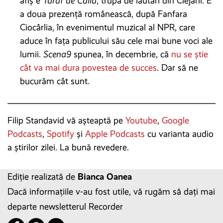
afiș e
Taraf de Caliu
, trupa de lăutari din Clejani. E
a doua prezență românească, după Fanfara
Ciocârlia, în evenimentul muzical al NPR, care
aduce în fața publicului său cele mai bune voci ale
lumii.
Scena9
spunea, în decembrie, că
nu se știe
cât va mai dura povestea de succes
. Dar să ne
bucurăm cât sunt.
Filip Standavid vă așteaptă pe
Youtube
,
Google
Podcasts
,
Spotify
și
Apple Podcasts
cu varianta audio
a știrilor zilei. La bună revedere.
Ediție realizată de
Bianca Oanea
Dacă informațiile v-au fost utile, vă rugăm să dați mai
departe newsletterul Recorder