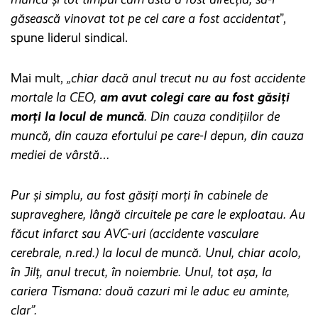
găsească vinovat tot pe cel care a fost accidentat
”,
spune liderul sindical.
Mai mult,
„chiar dacă anul trecut nu au fost accidente
mortale la CEO,
am avut colegi care au fost găsiți
morți la locul de muncă
. Din cauza condițiilor de
muncă, din cauza efortului pe care-l depun, din cauza
mediei de vârstă…
Pur și simplu, au fost găsiți morți în cabinele de
supraveghere, lângă circuitele pe care le exploatau. Au
făcut infarct sau AVC-uri (accidente vasculare
cerebrale, n.red.) la locul de muncă. Unul, chiar acolo,
în Jilț, anul trecut, în noiembrie. Unul, tot așa, la
cariera Tismana: două cazuri mi le aduc eu aminte,
clar”.