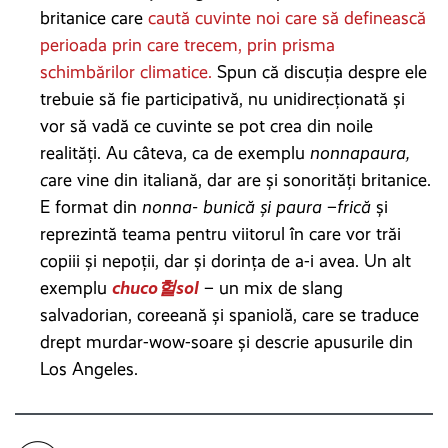
britanice care
caută cuvinte noi care să definească
perioada prin care trecem, prin prisma
schimbărilor climatice.
Spun că discuția despre ele
trebuie să fie participativă, nu unidirecționată și
vor să vadă ce cuvinte se pot crea din noile
realități. Au câteva, ca de exemplu
nonnapaura,
c
are vine din italiană, dar are și sonorități britanice.
E format din
nonna- bunică și
paura
–
frică
și
reprezintă teama pentru viitorul în care vor trăi
copiii și nepoții, dar și dorința de a-i avea. Un alt
exemplu
chuco
헐
sol
– un mix de slang
salvadorian, coreeană și spaniolă, care se traduce
drept murdar-wow-soare și descrie apusurile din
Los Angeles.