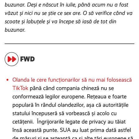
buzunar. Deși e născut în iulie, până acum nu a fost
văzut și nici nu se știe ce sex are. O să verifice când va
scoate și labuțele și va începe să iasă de tot din
buzunar.
FWD
Olanda le cere funcționarilor să nu mai folosească
TikTok
până când compania chineză nu se
conformează legilor europene. Rețeaua e foarte
populară în rândul olandezilor, așa că autoritățile
statului începuseră să vorbească și acolo cu
cetățenii. Îngrijorarile legate de privacy au tăiat
însă această punte. SUA au luat prima dată astfel
de măsuri și se așteaptă ca și alte țări europene să