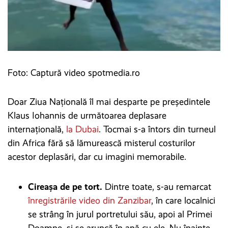
Foto: Captură video spotmedia.ro
Doar Ziua Națională îl mai desparte pe președintele
Klaus Iohannis de următoarea deplasare
internațională,
la Dubai
. Tocmai s-a întors din turneul
din Africa fără să lămurească misterul costurilor
acestor deplasări, dar cu imagini memorabile.
Cireașa de pe tort.
Dintre toate, s-au remarcat
înregistrările video din Zanzibar
, în care localnici
se strâng în jurul portretului său, apoi al Primei