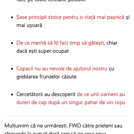
Șase principii stoice pentru o viață mai pașnică
și
mai ușoară
De ce merită să îți faci timp să gătești
, chiar
dacă ești super-ocupat
Copacii nu au nevoie de ajutorul nostru
cu
greblarea frunzelor căzute
Cercetătorii au descoperit
de ce unii oameni au
dureri de cap după un singur pahar de vin roșu
Mulțumim că ne urmărești. FWD către prieteni sau
răspunde la e-mail dacă vrei să ne spui ceva.