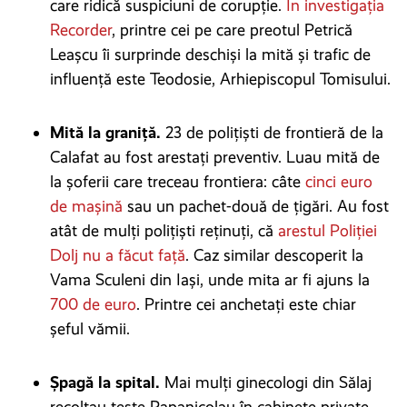
care ridică suspiciuni de corupție.
În investigația
Recorder
, printre cei pe care preotul Petrică
Leașcu îi surprinde deschiși la mită și trafic de
influență este Teodosie, Arhiepiscopul Tomisului.
Mită la graniță.
23 de poliţişti de frontieră de la
Calafat au fost arestați preventiv. Luau mită de
la șoferii care treceau frontiera: câte
cinci euro
de mașină
sau un pachet-două de țigări. Au fost
atât de mulți polițiști reținuți, că
arestul Poliției
Dolj nu a făcut față
. Caz similar descoperit la
Vama Sculeni din Iași, unde mita ar fi ajuns la
700 de euro
. Printre cei anchetați este chiar
șeful vămii.
Șpagă la spital.
Mai mulți ginecologi din Sălaj