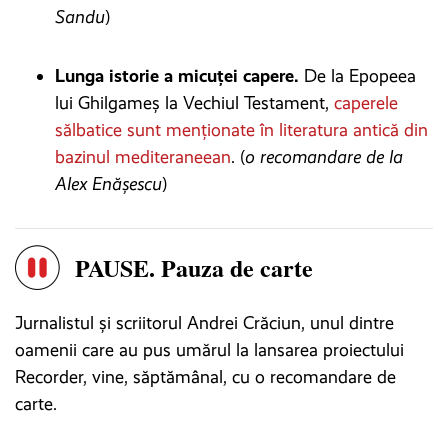
Sandu
)
Lunga istorie a micuței capere.
De la Epopeea
lui Ghilgameș la Vechiul Testament,
caperele
sălbatice sunt menționate în literatura antică din
bazinul mediteraneean
. (
o recomandare de la
Alex Enășescu
)
PAUSE. Pauza de carte
Jurnalistul și scriitorul Andrei Crăciun, unul dintre
oamenii care au pus umărul la lansarea proiectului
Recorder, vine, săptămânal, cu o recomandare de
carte.