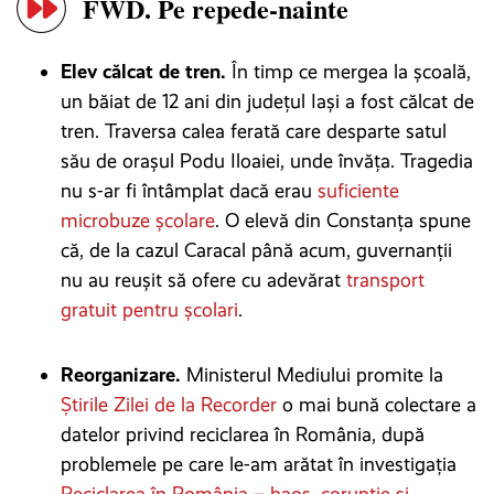
FWD. Pe repede-nainte
Elev călcat de tren.
În timp ce mergea la școală,
un băiat de 12 ani din județul Iași a fost călcat de
tren. Traversa calea ferată care desparte satul
său de orașul Podu Iloaiei, unde învăța. Tragedia
nu s-ar fi întâmplat dacă erau
suficiente
microbuze școlare
. O elevă din Constanța spune
că, de la cazul Caracal până acum, guvernanții
nu au reușit să ofere cu adevărat
transport
gratuit pentru școlari
.
Reorganizare.
Ministerul Mediului promite la
Știrile Zilei de la Recorder
o mai bună colectare a
datelor privind reciclarea în România, după
problemele pe care le-am arătat în investigația
Reciclarea în România – haos, corupție și