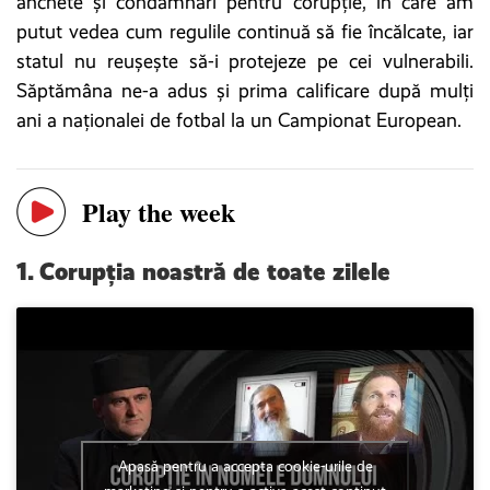
anchete și condamnări pentru corupție, în care am
putut vedea cum regulile continuă să fie încălcate, iar
statul nu reușește să-i protejeze pe cei vulnerabili.
Săptămâna ne-a adus și prima calificare după mulți
ani a naționalei de fotbal la un Campionat European.
Play the week
1. Corupția noastră de toate zilele
Apasă pentru a accepta cookie-urile de