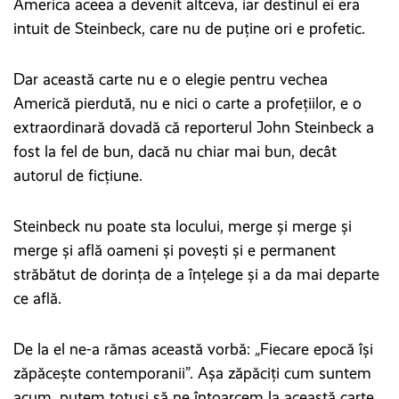
America aceea a devenit altceva, iar destinul ei era
intuit de Steinbeck, care nu de puține ori e profetic.
Dar această carte nu e o elegie pentru vechea
Americă pierdută, nu e nici o carte a profețiilor, e o
extraordinară dovadă că reporterul John Steinbeck a
fost la fel de bun, dacă nu chiar mai bun, decât
autorul de ficțiune.
Steinbeck nu poate sta locului, merge și merge și
merge și află oameni și povești și e permanent
străbătut de dorința de a înțelege și a da mai departe
ce află.
De la el ne-a rămas această vorbă: „Fiecare epocă își
zăpăcește contemporanii”. Așa zăpăciți cum suntem
acum, putem totuși să ne întoarcem la această carte