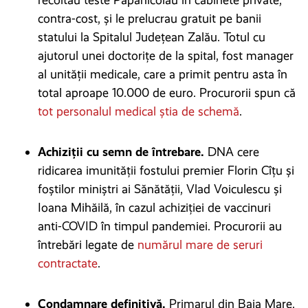
recoltau teste Papanicolau în cabinete private,
contra-cost, și le prelucrau gratuit pe banii
statului la Spitalul Județean Zalău. Totul cu
ajutorul unei doctorițe de la spital, fost manager
al unității medicale, care a primit pentru asta în
total aproape 10.000 de euro. Procurorii spun că
tot personalul medical știa de schemă
.
Achiziții cu semn de întrebare.
DNA cere
ridicarea imunității fostului premier Florin Cîțu și
foștilor miniștri ai Sănătății, Vlad Voiculescu și
Ioana Mihăilă, în cazul achiziției de vaccinuri
anti-COVID în timpul pandemiei. Procurorii au
întrebări legate de
numărul mare de seruri
contractate
.
Condamnare definitivă.
Primarul din Baia Mare,